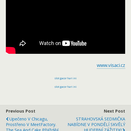
www.visaci.cz
slot gacor hari ini
slot gacor hari ini
Previous Post
Next Post
Upečeno V Chicagu,
STRAHOVSKÁ SEDMIČKA
Prostřeno V MeetFactory.
NABÍDNE V PONDĚLÍ SKVĚLÝ
The Sea And Cake Přijíždějí.
HUDEBNÍ ZÁŽITEK!