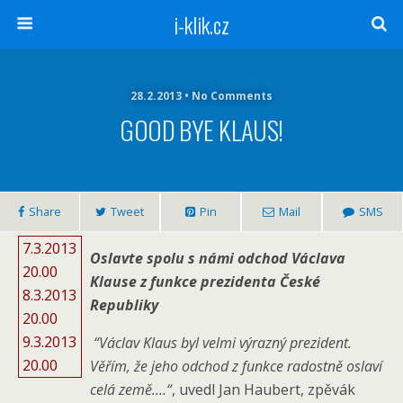
i-klik.cz
28.2.2013 • No Comments
GOOD BYE KLAUS!
Share
Tweet
Pin
Mail
SMS
7.3.2013
Oslavte spolu s námi odchod Václava
20.00
Klause z funkce prezidenta České
8.3.2013
Republiky
20.00
9.3.2013
“Václav Klaus byl velmi výrazný prezident.
20.00
Věřím, že jeho odchod z funkce radostně oslaví
celá země.…“
, uvedl Jan Haubert, zpěvák