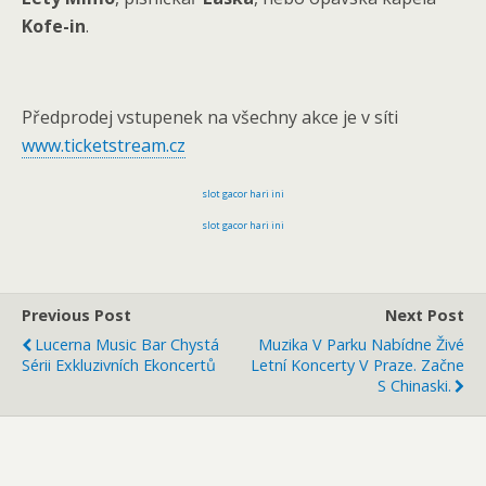
Kofe-in
.
Předprodej vstupenek na všechny akce je v síti
www.ticketstream.cz
slot gacor hari ini
slot gacor hari ini
Previous Post
Next Post
Lucerna Music Bar Chystá
Muzika V Parku Nabídne Živé
Sérii Exkluzivních Ekoncertů
Letní Koncerty V Praze. Začne
S Chinaski.