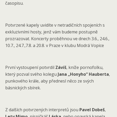
časopisu.
Potvrzené kapely uvidíte v netradičních spojeních s
exkluzivními hosty, jenž vám budeme postupně
prozrazovat. Koncerty proběhnou ve dnech 3.6., 24.6.,
10.7., 24.7.,7.8. a 20.8. v Praze v klubu Modrá Vopice
První vystoupení potvrdil
Záviš
, kníže pornofolku,
který pozval svého kolegu
Jana „Honyho“ Hauberta
,
punkového krále, aby přednesl něco ze svých
básnických sbírek.
Z dalších potvrzených interpretů jsou
Pavel Dobeš
,
Lety Mimo
, písničkář
Láska
, nebo opavská kapela