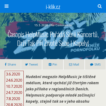
i-klik.cz
15.5.2020 • No Comments
Časopis HelpMusic Pořádá Sérii Koncertů,
Drží Tak Při Životě Sebe I Kapely!
Share
Tweet
Pin
Mail
SMS
3.6.2020
Hudební magazín HelpMusic je tištěné
24.6.2020
médium, které vychází již čtvrtým rokem
10.7.2020
jako příloha v regionálních Deních.
24.7.2020
Helpmusic podporuje mladé začínající
7.8.2020
kapely, stejně tak se v jeho obsahu
20.8.2020