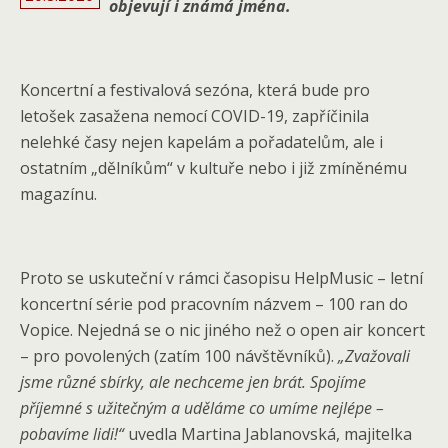
objevují i známá jména.
Koncertní a festivalová sezóna, která bude pro
letošek zasažena nemocí COVID-19, zapříčinila
nelehké časy nejen kapelám a pořadatelům, ale i
ostatním „dělníkům“ v kultuře nebo i již zmíněnému
magazínu.
Proto se uskuteční v rámci časopisu HelpMusic – letní
koncertní série pod pracovním názvem – 100 ran do
Vopice. Nejedná se o nic jiného než o open air koncert
– pro povolených (zatím 100 návštěvníků).
„Zvažovali
jsme různé sbírky, ale nechceme jen brát. Spojíme
příjemné s užitečným a uděláme co umíme nejlépe –
pobavíme lidi!“
uvedla Martina Jablanovská, majitelka