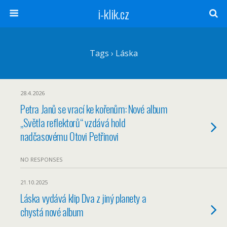
i-klik.cz
Tags › Láska
28.4.2026
Petra Janů se vrací ke kořenům: Nové album
„Světla reflektorů“ vzdává hold
nadčasovému Otovi Petřinovi
NO RESPONSES
21.10.2025
Láska vydává klip Dva z jiný planety a
chystá nové album