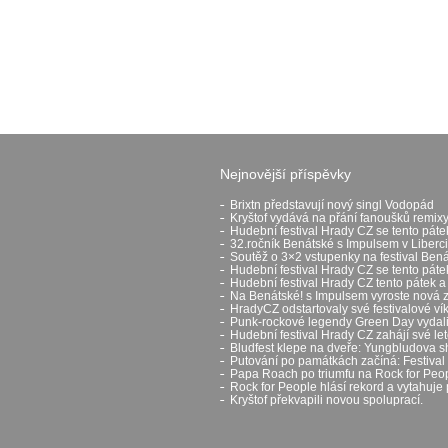
Nejnovější příspěvky
Brixtn představují nový singl Vodopád
Kryštof vydává na přání fanoušků remixy
Hudební festival Hrady CZ se tento páte
32.ročník Benátské s Impulsem v Liberci
Soutěž o 3×2 vstupenky na festival Ben
Hudební festival Hrady CZ se tento pát
Hudební festival Hrady CZ tento pátek a
Na Benátské! s Impulsem vyroste nová 
HradyCZ odstartovaly své festivalové v
Punk-rockové legendy Green Day vydali 
Hudební festival Hrady CZ zahájí své let
Bludfest klepe na dveře: Yungbludova 
Putování po památkách začíná: Festival H
Papa Roach po triumfu na Rock for Peop
Rock for People hlásí rekord a vytahuje 
Kryštof překvapili novou spoluprací.