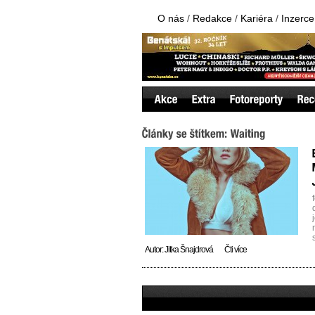
O nás
/
Redakce
/
Kariéra
/
Inzerce
Autor:
Jitka Šnajdrová
Čti více