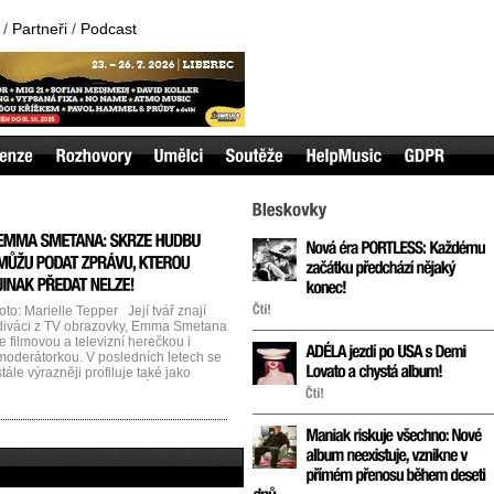
/
Partneři
/
Podcast
foto: Marielle Tepper Její tvář znají
diváci z TV obrazovky, Emma Smetana
je filmovou a televizní herečkou i
moderátorkou. V posledních letech se
stále výrazněji profiluje také jako
zpěvačka a skladatelka. Úzce
spolupracuje s producentem Jiřím
Burianem, který je jednou z klíčových
postav tuzemské alternativní scény a
hudebníkem Jordanem Hajem. 25.
března Emma vydá debutové album
What [...]...