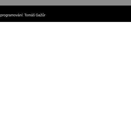
rogramování:
Tomáš Gažůr