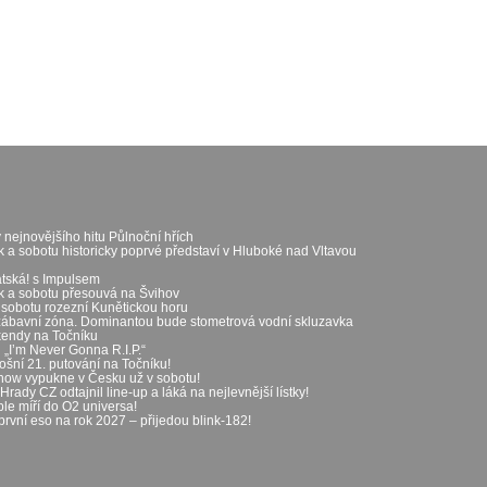
 nejnovějšího hitu Půlnoční hřích
k a sobotu historicky poprvé představí v Hluboké nad Vltavou
átská! s Impulsem
ek a sobotu přesouvá na Švihov
 sobotu rozezní Kunětickou horu
zábavní zóna. Dominantou bude stometrová vodní skluzavka
íkendy na Točníku
„I’m Never Gonna R.I.P.“
ošní 21. putování na Točníku!
show vypukne v Česku už v sobotu!
rady CZ odtajnil line-up a láká na nejlevnější lístky!
le míří do O2 universa!
první eso na rok 2027 – přijedou blink-182!