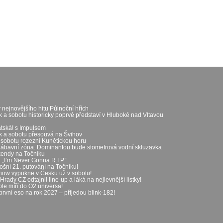
 nejnovějšího hitu Půlnoční hřích
k a sobotu historicky poprvé představí v Hluboké nad Vltavou
átská! s Impulsem
ek a sobotu přesouvá na Švihov
 sobotu rozezní Kunětickou horu
zábavní zóna. Dominantou bude stometrová vodní skluzavka
íkendy na Točníku
„I’m Never Gonna R.I.P.“
ošní 21. putování na Točníku!
show vypukne v Česku už v sobotu!
rady CZ odtajnil line-up a láká na nejlevnější lístky!
le míří do O2 universa!
první eso na rok 2027 – přijedou blink-182!