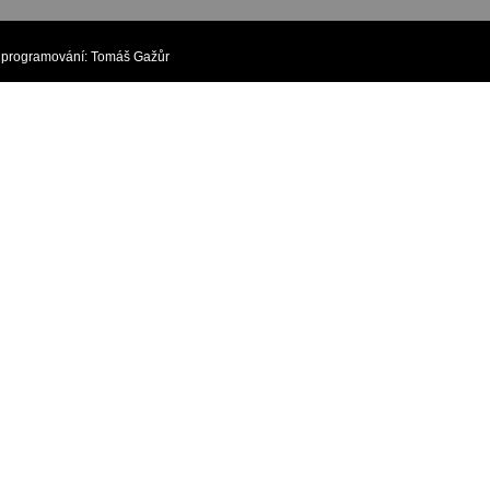
rogramování:
Tomáš Gažůr