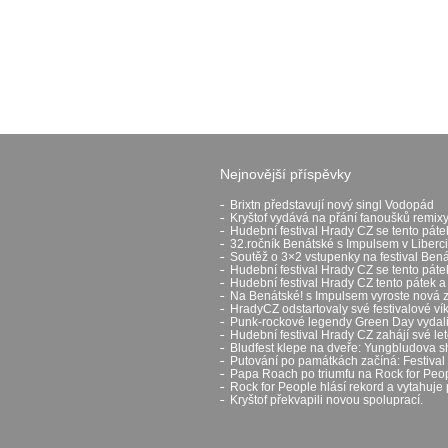
Nejnovější příspěvky
Brixtn představují nový singl Vodopád
Kryštof vydává na přání fanoušků remixy
Hudební festival Hrady CZ se tento páte
32.ročník Benátské s Impulsem v Liberci
Soutěž o 3×2 vstupenky na festival Ben
Hudební festival Hrady CZ se tento pát
Hudební festival Hrady CZ tento pátek a
Na Benátské! s Impulsem vyroste nová 
HradyCZ odstartovaly své festivalové v
Punk-rockové legendy Green Day vydali 
Hudební festival Hrady CZ zahájí své let
Bludfest klepe na dveře: Yungbludova 
Putování po památkách začíná: Festival H
Papa Roach po triumfu na Rock for Peop
Rock for People hlásí rekord a vytahuje 
Kryštof překvapili novou spoluprací.