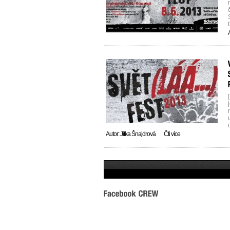
Autor:
Jitka Šnajdrová
Čti více