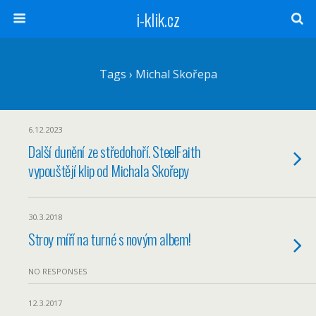
i-klik.cz
Tags › Michal Skořepa
6.12.2023
Další dunění ze středohoří. SteelFaith
vypouštějí klip od Michala Skořepy
30.3.2018
Stroy míří na turné s novým albem!
NO RESPONSES
12.3.2017