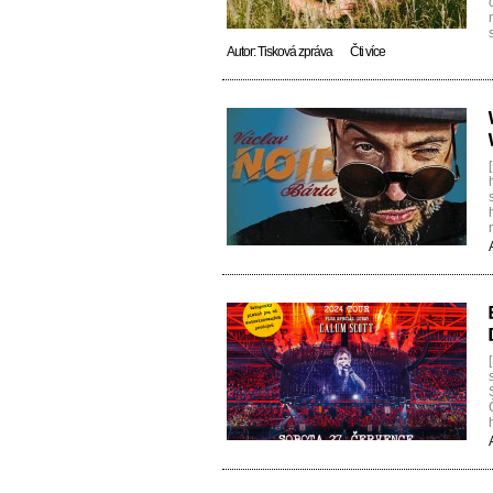
Autor:
Tisková zpráva
Čti více