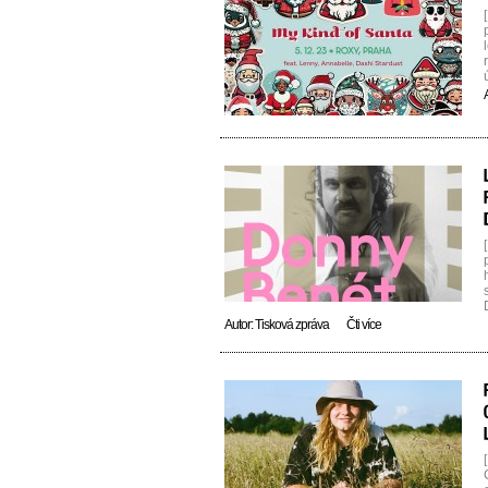
[
Autor:
Tisková zpráva
Čti více