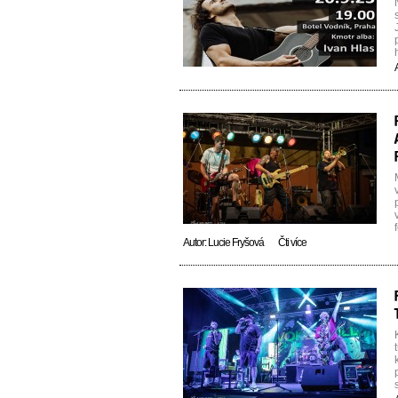
Autor:
Lucie Fryšová
Čti více