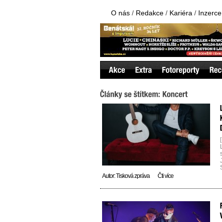
O nás
/
Redakce
/
Kariéra
/
Inzerce
Autor:
Tisková zpráva
Čti více
k