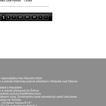
Autor:
Lucie Fryšová
Čti více
seskupená partička všechny přítomné
perfektně rozehřála a celý koncert
ubíhal jak po másle. No a jaké to v
Úvalech 25.9 bylo? Koukněte k [...]...
5
6
7
10
20
30
»
»
 nejnovějšího hitu Půlnoční hřích
k a sobotu historicky poprvé představí v Hluboké nad Vltavou
átská! s Impulsem
ek a sobotu přesouvá na Švihov
 sobotu rozezní Kunětickou horu
zábavní zóna. Dominantou bude stometrová vodní skluzavka
íkendy na Točníku
„I’m Never Gonna R.I.P.“