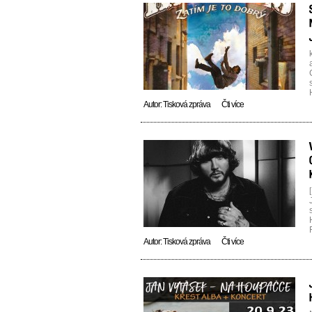
[
Autor:
Tisková zpráva
Čti více
Autor:
Tisková zpráva
Čti více