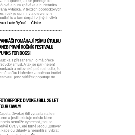
Na houpačce, tak se jmenuje třetí
sólové album zpěváka a hudebníka
Jana Vytáska. V textech poprockových
písniček je upřímný a otevřený, v
hudbě tu a tam čerpá i z jiných vlivů.
Křest proběhne ve středu 20.9.2023
Autor:
Lucie Fryšová
Čti více
od 19.00 na horní zastřešené palubě
botelu Vodník. A kdo je Jan Vytásek a
co o sobě říká ? „Mým [...]...
Muzika s přesahem? To má přece
vždycky smysl. A tak se pár (nejen)
punkáčů a milovníků psů rozhodlo, že
v městečku Hořovice započnou tradici
festivalu, jeho výtěžek poputuje do
psího útulku. Konkrétně psího útulku
Bouchalka! A tak se v sobotu 26.7.
uskutečnil první ročník festivalu Punks
for dogs. Na pódiu se vystřídaly kapely
Hospoda, 008, VPV [...]...
Kapela Divokej Bill vyrazila na letní
turné a jestli existuje město které
kapela nemůže vynechat, jsou to
právě Úvaly!Celé turné jedou „Billové“
s kapelou Siluety a nemohli si vybrat
lépe! Tahle poměrně nedávno