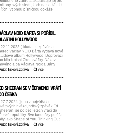
oblíbeného žánru a aktualizuje jej pro
miliony svých sledujících na sociálních
sítích. Vtipnou písničkou dokáže
reagovat na jakýkoliv toxický komentář
i sebepodivnější sexistické video.
Popularita citlivého duetu s Walk off
the Earth na TikToku měla takový
úspěch, že ji i přes původní nevoli
labelu společně [...]...
[ 22.11.2023; ] kladatel, zpěvák a
herec Václav NOID Bárta vydává nové
studiové album Hollywood. Doprovází
ho klip k písni Okem vážky. Název
nového alba Václava Noida Bárty
odkazuje na jeho filmové lásky. „Pro
Autor:
Tisková zpráva
Čti více
titul Hollywood jsem se rozhodl,
protože vlastně všech 6 nových písní
se nějakým způsobem dotýká filmu.
Hned titulní písnička Hollywood je o
herci, který chtěl jít do Hollywoodu,
kde potká [...]...
[ 27.7.2024; ] dna z největších
světových hvězd, britský zpěvák Ed
Sheeran, se po pěti letech vrací do
České republiky. Své fanoušky potěší
hity jako Shape of You, Thinking Out
Loud nebo Perfect, které mají na
Autor:
Tisková zpráva
Čti více
YouTube dohromady neuvěřitelných
13,2 miliard zhlédnutí. Jeho
MATHEMATICS TOUR navazuje na