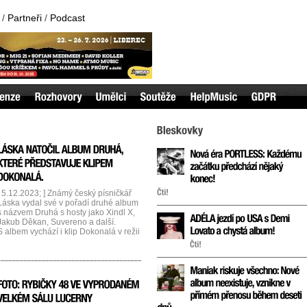
/
Partneři
/
Podcast
[ 5.12.2023; ] Známý český písničkář
Láska vydal své v pořadí druhé album
s názvem Druhá s hosty jako Xindl X,
Jakub Děkan, Suvereno a další.
S albem vychází i klip Dokonalá v režii
Jaromíra Noska, ve kterém excelují
Jitka Ježková a Michal Slaný.
Koncertní křest alba s živou kapelou a
mnoha hosty se uskuteční 5.12.
v pražské Malostranské Besedě.
Láska (vl. jménem Václav Vaňura) si
 pěti [...]...