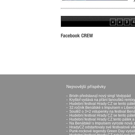
«
«
3
4
Nejnovější příspěvky
Brixtn představují nový singl Vodopád
Kryštof vydává na přání fanoušků remixy
Hudební festival Hrady CZ se tento páte
32.ročník Benátské s Impulsem v Liberci
Soutěž o 3×2 vstupenky na festival Ben
Hudební festival Hrady CZ se tento pát
Hudební festival Hrady CZ tento pátek a
Na Benátské! s Impulsem vyroste nová 
HradyCZ odstartovaly své festivalové v
Punk-rockové legendy Green Day vydali 