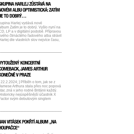
rekordní americké turné, na kterém Ed
vytvořil několik rekordů v návštěvnosti,
...]...
kupina Harlej vydává nové
album Zatím je to dobrý. Vyšlo nyní na
CD, LP a v digitální podobě. Přípravou
svého čtrnáctého řadového alba strávil
Harlej dle vlastních slov nejvíce času,
jaký kdy nahrávkám věnoval. Od
prvních nápadů po jeho konečnou
podobu uplynuly tři roky. „Vzniklo to
nejlepší, co jsme v současné době
mohli vytvořit. Věříme, že to stejně
budou cítit i [...]...
[ 22.2.2024; ] Příběh o tom, jak se z
Jamese Arthura stala přes noc popová
star, zná v jeho rodné Británii každý.
Historicky nejúspěšnější účastník X
Factor svým debutovým singlem
Impossible zdolal hned po vítězství v
televizní soutěží první příčku hitparády
nejen doma, ale ve více než 50
zemích světa. Z žebříčků
poslechovosti nikdy nezmizel, teď v
Praze [...]...