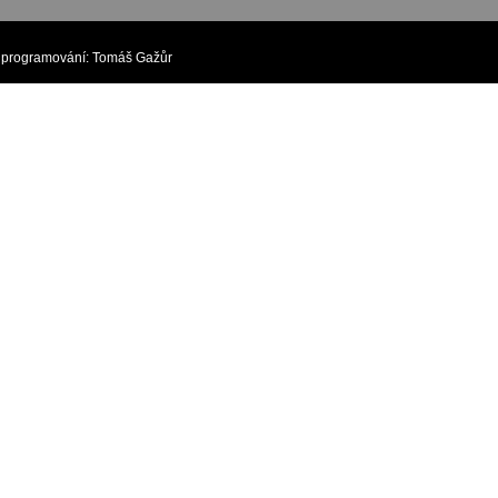
rogramování:
Tomáš Gažůr