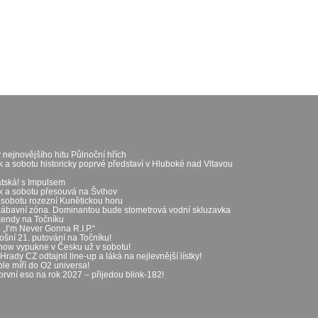
 nejnovějšího hitu Půlnoční hřích
k a sobotu historicky poprvé představí v Hluboké nad Vltavou
átská! s Impulsem
ek a sobotu přesouvá na Švihov
 sobotu rozezní Kunětickou horu
zábavní zóna. Dominantou bude stometrová vodní skluzavka
íkendy na Točníku
„I’m Never Gonna R.I.P.“
ošní 21. putování na Točníku!
show vypukne v Česku už v sobotu!
rady CZ odtajnil line-up a láká na nejlevnější lístky!
le míří do O2 universa!
první eso na rok 2027 – přijedou blink-182!