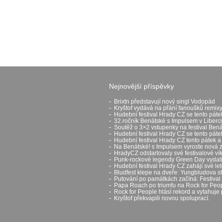
Nejnovější příspěvky
Brixtn představují nový singl Vodopád
Kryštof vydává na přání fanoušků remixy
Hudební festival Hrady CZ se tento páte
32.ročník Benátské s Impulsem v Liberci
Soutěž o 3×2 vstupenky na festival Ben
Hudební festival Hrady CZ se tento pát
Hudební festival Hrady CZ tento pátek a
Na Benátské! s Impulsem vyroste nová 
HradyCZ odstartovaly své festivalové v
Punk-rockové legendy Green Day vydali 
Hudební festival Hrady CZ zahájí své let
Bludfest klepe na dveře: Yungbludova 
Putování po památkách začíná: Festival H
Papa Roach po triumfu na Rock for Peop
Rock for People hlásí rekord a vytahuje 
Kryštof překvapili novou spoluprací.