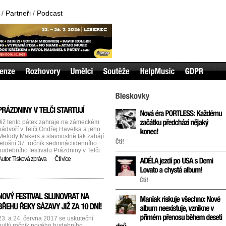
/
Partneři
/
Podcast
Již tento pátek zahraje na zámeckém
nádvoří v Telči Ondřej Havelka a jeho
Melody Makers a slavnostně tak zahájí
letošní 37. ročník sedmnáctidenního
hudebního festivalu Prázdniny v Telči.
Vedle hlavních koncertů na zámku,
Autor:
Tisková zpráva
Čti více
kde se první týden představí Aneta
Langerová, Hradišťan, nebo Lenka
Filipová, nabízí festival jako vždy
divadelní a hudební scénu, která je
cela [...]...
23. a 24. června 2017 se uskuteční
nultý ročník nového hudebního