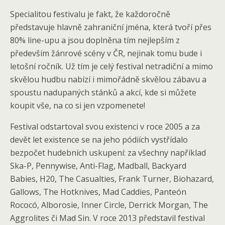
Specialitou festivalu je fakt, že každoročně
představuje hlavně zahraniční jména, která tvoří přes
80% line-upu a jsou doplněna tím nejlepším z
především žánrové scény v ČR, nejinak tomu bude i
letošní ročník. Už tím je celý festival netradiční a mimo
skvělou hudbu nabízí i mimořádně skvělou zábavu a
spoustu nadupaných stánků a akcí, kde si můžete
koupit vše, na co si jen vzpomenete!
Festival odstartoval svou existenci v roce 2005 a za
devět let existence se na jeho pódiích vystřídalo
bezpočet hudebních uskupení: za všechny například
Ska-P, Pennywise, Anti-Flag, Madball, Backyard
Babies, H20, The Casualties, Frank Turner, Biohazard,
Gallows, The Hotknives, Mad Caddies, Panteón
Rococó, Alborosie, Inner Circle, Derrick Morgan, The
Aggrolites či Mad Sin. V roce 2013 představil festival