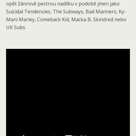
opět žánrově pestrou nadílku v podobě jmen jako
Suicidal Tendencies, The Subways, Bad Manners, Ky-
Mani Marley, Comeback Kid, Macka B, Skindred nebo
UK Subs.