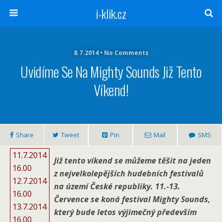
i-klik.cz
8.7.2014 • No Comments
Uvidíme Se Na Mighty Sounds Již Tento
Víkend!
Share
Tweet
Pin
Mail
SMS
11.7.2014
Již tento víkend se můžeme těšit na jeden
16.00
z nejvelkolepějších hudebních festivalů
12.7.2014
na území České republiky. 11.-13.
16.00
Července se koná festival Mighty Sounds,
13.7.2014
který bude letos výjimečný především
16.00