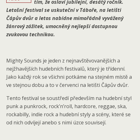
tím, že oslaví jubilejní, desátý ročník.
Letošní festival se uskuteční v Táboře, na letišti
Čápův dvůr a letos nabídne mimořádně vyvážený
žánrový zážitek, umocněný nejlepší dostupnou
zvukovou technikou.
Mighty Sounds je jeden z nejnavštěvovanějších a
nejžhavějších hudebních festivalů, který je třídenní.
Jako každý rok se všichni potkáme na stejném místě a
ve stejnou dobu a to v červenci na letišti Čápův dvůr.
Tento festival se soustředí především na hudební styl
punk a punkrock, rock’n’roll, hardcore, reggae, ska,
rockabilly, indie rock a hudební styly a scény, které se
od nich odvíjejí anebo s nimi úzce souvisejí.