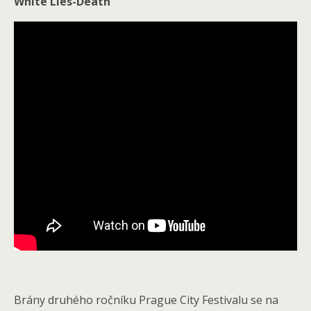
White Lies-Death
Brány druhého ročníku Prague City Festivalu se na