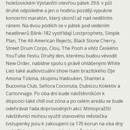
holešovickém Výstavišti otevřou pátek 29.6. v půl
druhé odpoledne a jen o hodinu později vypukne
koncertní maratón, který skončí až nad nedělním
ránem. Na dvou pódiích se v pátek pod vedením
headlinerů Blink-182 vystřídají Lostprophets, Simple
Plan, The All-American Rejects, Black Stone Cherry,
Street Drum Corps, Clou, The Pooh a vítěz Českého
YouTube Festu. Druhý den, kterému budou vévodit
New Order, nabídne spolu s právě ohlášenými White
Lies také audiovizuální show Isam brazilského DJe
Amona Tobina, skupinu Hadouken, Shantel a
Bucovina Club, Seňora Coconuta, Dubiozu Kolektiv a
Cartonnage. Po oba dni bude návštěvníkům k
dispozici také chill out zóna a po celém areálu se bude
odehrávat řada doprovodných akcí. Mimopražští
návštěvníci mohou využít stanového městečka
(vstupenky jsou k zakoupení za 170 korun na oba dny