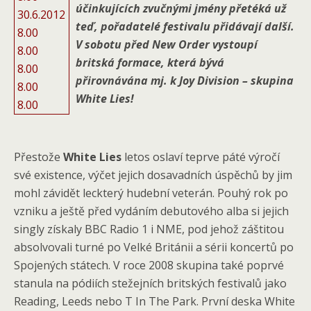
účinkujících zvučnými jmény přetéká už
30.6.2012
teď, pořadatelé festivalu přidávají další.
8.00
V sobotu před New Order vystoupí
8.00
britská formace, která bývá
8.00
přirovnávána mj. k Joy Division – skupina
8.00
White Lies!
8.00
Přestože
White Lies
letos oslaví teprve páté výročí
své existence, výčet jejich dosavadních úspěchů by jim
mohl závidět leckterý hudební veterán. Pouhý rok po
vzniku a ještě před vydáním debutového alba si jejich
singly získaly BBC Radio 1 i NME, pod jehož záštitou
absolvovali turné po Velké Británii a sérii koncertů po
Spojených státech. V roce 2008 skupina také poprvé
stanula na pódiích stežejních britských festivalů jako
Reading, Leeds nebo T In The Park. První deska White