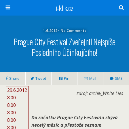
i-klik.cz
1.6.2012 • No Comments
Prague City Festival Zveřejnil Nejspíše
Posledního Účinkujícího!
Share
Tweet
Pin
Mail
SMS
29.6.2012
zdroj: archiv_White Lies
8.00
8.00
8.00
Do začátku Prague City Festivalu zbývá
8.00
necelý měsíc a přestože seznam
8.00