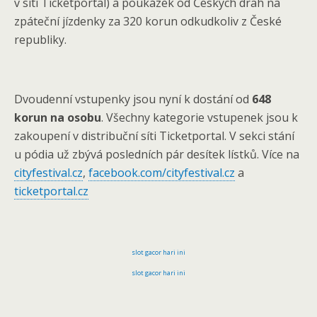
v síti Ticketportal) a poukázek od Českých drah na
zpáteční jízdenky za 320 korun odkudkoliv z České
republiky.
Dvoudenní vstupenky jsou nyní k dostání od
648
korun na osobu
. Všechny kategorie vstupenek jsou k
zakoupení v distribuční síti Ticketportal. V sekci stání
u pódia už zbývá posledních pár desítek lístků. Více na
cityfestival.cz
,
facebook.com/cityfestival.cz
a
ticketportal.cz
slot gacor hari ini
slot gacor hari ini