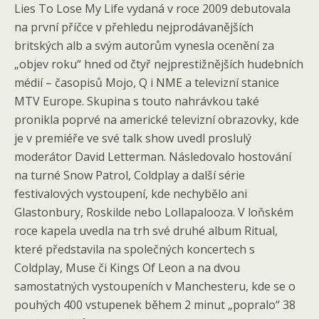
Lies To Lose My Life vydaná v roce 2009 debutovala
na první příčce v přehledu nejprodávanějších
britských alb a svým autorům vynesla ocenění za
„objev roku“ hned od čtyř nejprestižnějších hudebních
médií – časopisů Mojo, Q i NME a televizní stanice
MTV Europe. Skupina s touto nahrávkou také
pronikla poprvé na americké televizní obrazovky, kde
je v premiéře ve své talk show uvedl proslulý
moderátor David Letterman. Následovalo hostování
na turné Snow Patrol, Coldplay a další série
festivalových vystoupení, kde nechybělo ani
Glastonbury, Roskilde nebo Lollapalooza. V loňském
roce kapela uvedla na trh své druhé album Ritual,
které představila na společných koncertech s
Coldplay, Muse či Kings Of Leon a na dvou
samostatných vystoupeních v Manchesteru, kde se o
pouhých 400 vstupenek během 2 minut „popralo“ 38