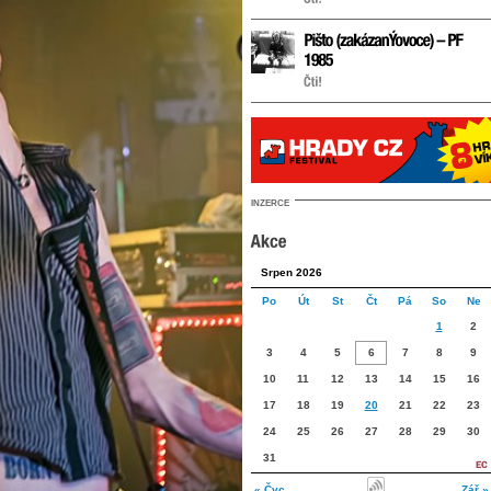
INZERCE
Srpen 2026
Po
Út
St
Čt
Pá
So
Ne
1
2
3
4
5
6
7
8
9
10
11
12
13
14
15
16
17
18
19
20
21
22
23
24
25
26
27
28
29
30
31
« Čvc
Zář »