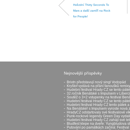
Hvězdní Thirty Seconds To
Mars a další zamíří na Rock
for People!
Nejnovější příspěvky
Brixtn představují nový singl Vodopád
Kryštof vydává na přání fanoušků remixy
Hudební festival Hrady CZ se tento páte
32.ročník Benátské s Impulsem v Liberci
Soutěž o 3×2 vstupenky na festival Ben
Hudební festival Hrady CZ se tento pát
Hudební festival Hrady CZ tento pátek a
Na Benátské! s Impulsem vyroste nová 
HradyCZ odstartovaly své festivalové v
Punk-rockové legendy Green Day vydali 
Hudební festival Hrady CZ zahájí své let
Bludfest klepe na dveře: Yungbludova 
Putování po památkách začíná: Festival H