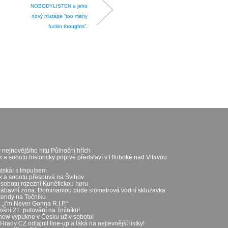
NOBODYLISTEN a jeho
nový mixtape “too many
fuckin thoughts”.
 nejnovějšího hitu Půlnoční hřích
k a sobotu historicky poprvé představí v Hluboké nad Vltavou
átská! s Impulsem
ek a sobotu přesouvá na Švihov
 sobotu rozezní Kunětickou horu
zábavní zóna. Dominantou bude stometrová vodní skluzavka
íkendy na Točníku
„I’m Never Gonna R.I.P.“
ošní 21. putování na Točníku!
show vypukne v Česku už v sobotu!
rady CZ odtajnil line-up a láká na nejlevnější lístky!