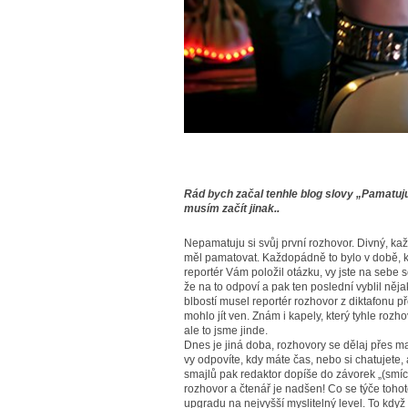
Rád bych začal tenhle blog slovy „Pamatuju 
musím začít jinak..
Nepamatuju si svůj první rozhovor. Divný, kaž
měl pamatovat. Každopádně to bylo v době, kd
reportér Vám položil otázku, vy jste na sebe 
že na to odpoví a pak ten poslední vyblil něja
blbostí musel reportér rozhovor z diktafonu př
mohlo jít ven. Znám i kapely, který tyhle rozh
ale to jsme jinde.
Dnes je jiná doba, rozhovory se dělaj přes ma
vy odpovíte, kdy máte čas, nebo si chatujete,
smajlů pak redaktor dopíše do závorek „(smích)“
rozhovor a čtenář je nadšen! Co se týče toho
upgradu na nejvyšší myslitelný level. To když