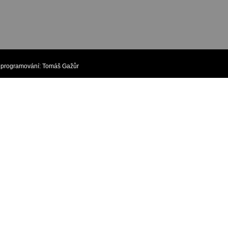
rogramování:
Tomáš Gažůr