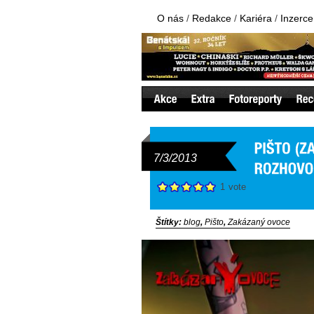
O nás
/
Redakce
/
Kariéra
/
Inzerce
7/3/2013
1
vote
Štítky:
blog
,
Pišto
,
Zakázaný ovoce