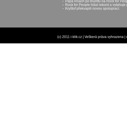
Papa Roach po triumfu na Rock for Peop
Rock for People hlásí rekord a vytahuje 
Kryštof překvapili novou spoluprací.
(c) 2011 i-klik.cz | Veškerá práva vyhrazena |