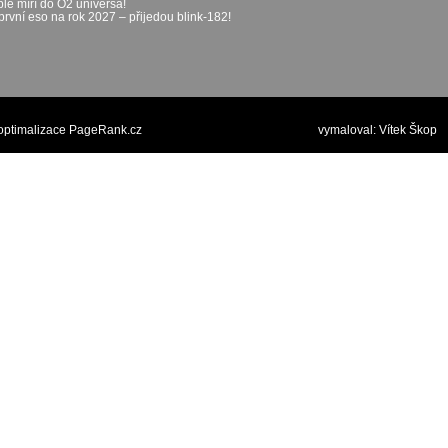
le míří do O2 universa!
první eso na rok 2027 – přijedou blink-182!
optimalizace PageRank.cz
vymaloval:
Vítek Škop
p