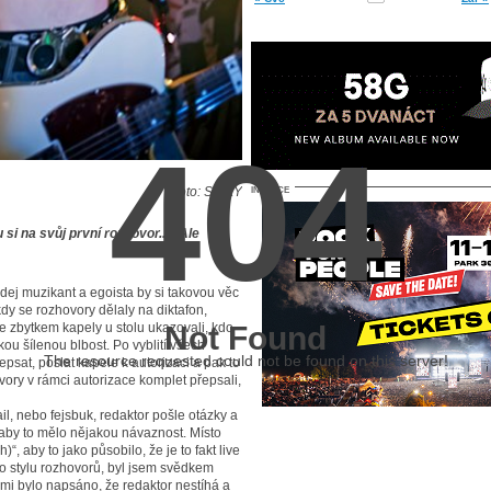
404
foto: SlinkY
INZERCE
si na svůj první rozhovor..“. Ale
dej muzikant a egoista by si takovou věc
y se rozhovory dělaly na diktafon,
se zbytkem kapely u stolu ukazovali, kdo
Not Found
kou šílenou blbost. Po vyblití všech
The resource requested could not be found on this server!
epsat, poslat kapele k autorizaci a pak to
ovory v rámci autorizace komplet přepsali,
il, nebo fejsbuk, redaktor pošle otázky a
 aby to mělo nějakou návaznost. Místo
, aby to jako působilo, že je to fakt live
to stylu rozhovorů, byl jsem svědkem
 mi bylo napsáno, že redaktor nestíhá a