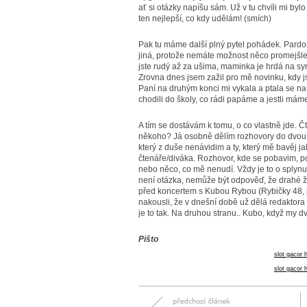
ať si otázky napíšu sám. Už v tu chvíli mi by
ten nejlepší, co kdy udělám! (smích)
Pak tu máme další plný pytel pohádek. Pardon
jiná, protože nemáte možnost něco promejšle
jste rudý až za ušima, maminka je hrdá na s
Zrovna dnes jsem zažil pro mě novinku, kdy js
Paní na druhým konci mi vykala a ptala se n
chodili do školy, co rádi papáme a jestli má
A tím se dostávám k tomu, o co vlastně jde. 
někoho? Já osobně dělím rozhovory do dvou 
který z duše nenávidim a ty, který mě bavěj 
čtenáře/diváka. Rozhovor, kde se pobavim, p
nebo něco, co mě nenudí. Vždy je to o splynut
není otázka, nemůže být odpověď, že drahé ž
před koncertem s Kubou Rybou (Rybičky 48, 
nakousli, že v dnešní době už dělá redaktora
je to tak. Na druhou stranu.. Kubo, když my d
Pišto
slot gacor h
slot gacor h