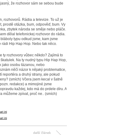
lo jasný, že rozhovor sám se sebou bude
, rozhovorů. Rádia a televize. To už je
t, prostě otázka, bum, odpověď, bum. Vy
ynka, zbytek národa se směje nebo pláče.
em dělal telefonickej rozhovor do rádia.
a bláboly typu odkud jsme, kam jsme
me rádi Hip Hap Hop. Nebo tak něco.
Čte ty rozhovory vůbec někdo? Zajímá to
škatulek. Na ty nudný typu Hip Hap Hop,
jak jako osobu tázanou, nebo
oznám něčí názor k nějaký problematice,
í reportéra a druhý strany, ale pokud
eny? (smích) Včera jsem kecal v šatně
pozn. redakce) a mimojiné jsme
 opravdu každej, kdo má do prdele díru. A
va můžeme zpívat, proč ne.. (smích)
ari ini
ari ini