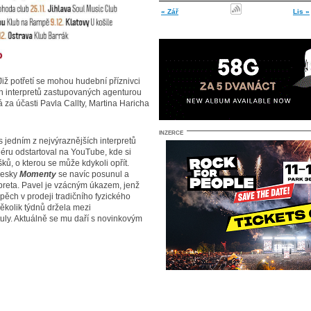
« Zář
Lis »
 Již potřetí se mohou hudební příznivci
ých interpretů zastupovaných agenturou
za účasti Pavla Callty, Martina Haricha
INZERCE
 jedním z nejvýraznějších interpretů
iéru odstartoval na YouTube, kde si
ků, o kterou se může kdykoli opřít.
desky
Momenty
se navíc posunul a
preta. Pavel je vzácným úkazem, jenž
spěch v prodeji tradičního fyzického
ěkolik týdnů držela mezi
uly. Aktuálně se mu daří s novinkovým