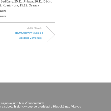
 Sedlčany, 25.11. Jihlava, 26.11. Děčín,
2. Kutná Hora, 15.12. Ostrava
ari ini
ari ini
THOM ARTWAY zveřejnil
videoklip Conformity!
 nejnovějšího hitu Půlnoční hřích
k a sobotu historicky poprvé představí v Hluboké nad Vltavou