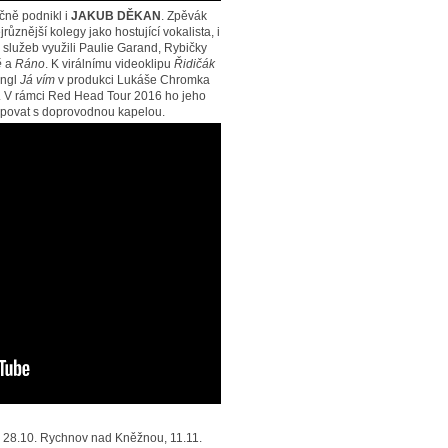
čně podnikl i
JAKUB DĚKAN
. Zpěvák
znější kolegy jako hostující vokalista, i
o služeb využili Paulie Garand, Rybičky
é
a
Ráno
. K virálnímu videoklipu
Řidičák
ingl
Já vím
v produkci Lukáše Chromka
. V rámci Red Head Tour 2016 ho jeho
tupovat s doprovodnou kapelou.
a, 28.10. Rychnov nad Kněžnou, 11.11.