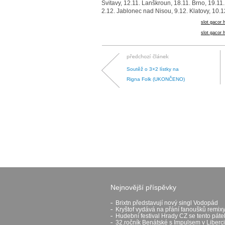
Svitavy, 12.11. Lanškroun, 18.11. Brno, 19.11.
2.12. Jablonec nad Nisou, 9.12. Klatovy, 10.1
slot gacor h
slot gacor h
Soutěž o 3×2 lístky na
Rigna Folk (UKONČENO)
Nejnovější příspěvky
Brixtn představují nový singl Vodopád
Kryštof vydává na přání fanoušků remixy
Hudební festival Hrady CZ se tento páte
32.ročník Benátské s Impulsem v Liberci