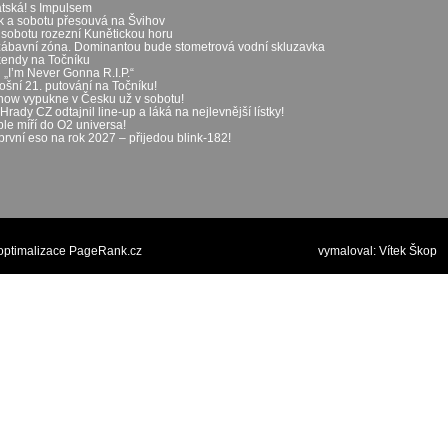
átská! s Impulsem
ek a sobotu přesouvá na Švihov
 sobotu rozezní Kunětickou horu
zábavní zóna. Dominantou bude stometrová vodní skluzavka
íkendy na Točníku
„I’m Never Gonna R.I.P.“
ošní 21. putování na Točníku!
show vypukne v Česku už v sobotu!
rady CZ odtajnil line-up a láká na nejlevnější lístky!
le míří do O2 universa!
první eso na rok 2027 – přijedou blink-182!
optimalizace PageRank.cz
vymaloval:
Vítek Škop
p