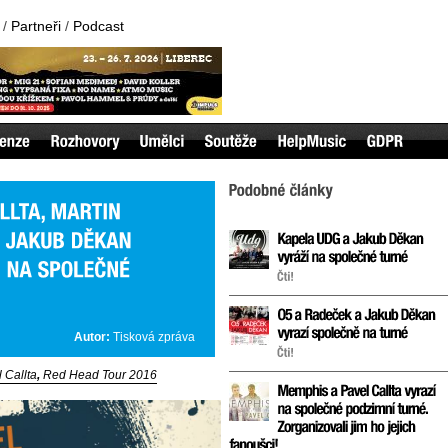
/
Partneři
/
Podcast
Autor:
Tisková zpráva
 Callta
,
Red Head Tour 2016