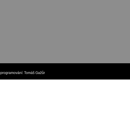
rogramování:
Tomáš Gažůr