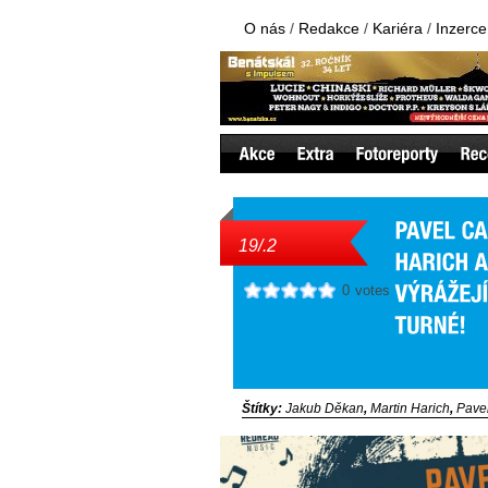
O nás
/
Redakce
/
Kariéra
/
Inzerce
19/.2
0
votes
Štítky:
Jakub Děkan
,
Martin Harich
,
Pavel