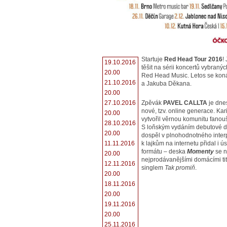
Startuje
Red Head Tour 2016
!
19.10.2016
těšit na sérii koncertů vybran
20.00
Red Head Music. Letos se koná 
21.10.2016
a Jakuba Děkana.
20.00
Zpěvák
PAVEL CALLTA
je dnes
27.10.2016
nové, tzv. online generace. Kar
20.00
vytvořil věrnou komunitu fanouš
28.10.2016
S loňským vydáním debutové 
20.00
dospěl v plnohodnotného inter
k lajkům na internetu přidal i ú
11.11.2016
formátu – deska
Momenty
se n
20.00
nejprodávanějšími domácími tit
12.11.2016
singlem
Tak promiň
.
20.00
18.11.2016
20.00
19.11.2016
20.00
25.11.2016