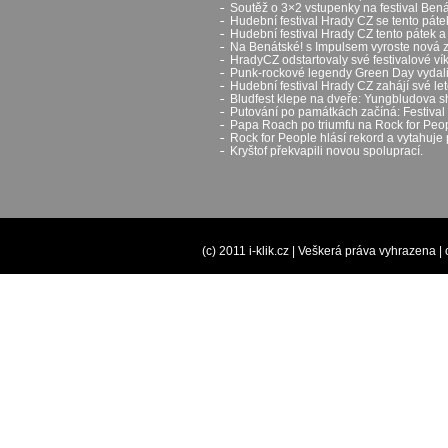
Soutěž o 3×2 vstupenky na festival Ben
Hudební festival Hrady CZ se tento pát
Hudební festival Hrady CZ tento pátek a
Na Benátské! s Impulsem vyroste nová 
HradyCZ odstartovaly své festivalové v
Punk-rockové legendy Green Day vydali 
Hudební festival Hrady CZ zahájí své let
Bludfest klepe na dveře: Yungbludova 
Putování po památkách začíná: Festival H
Papa Roach po triumfu na Rock for Peop
Rock for People hlásí rekord a vytahuje 
Kryštof překvapili novou spoluprací.
(c) 2011 i-klik.cz | Veškerá práva vyhrazena |