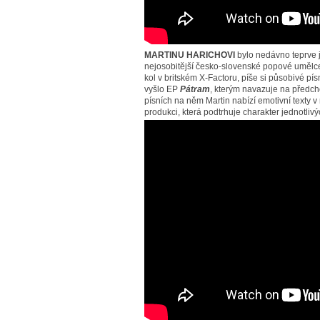
MARTINU HARICHOVI
bylo nedávno teprve j
nejosobitější česko-slovenské popové umělc
kol v britském X-Factoru, píše si působivé pís
vyšlo EP
Pátram
, kterým navazuje na předch
písních na něm Martin nabízí emotivní texty 
produkci, která podtrhuje charakter jednotliv