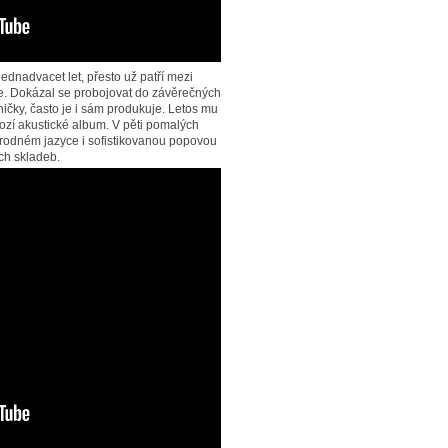
ednadvacet let, přesto už patří mezi
e. Dokázal se probojovat do závěrečných
ničky, často je i sám produkuje. Letos mu
ozí akustické album. V pěti pomalých
v rodném jazyce i sofistikovanou popovou
ých skladeb.