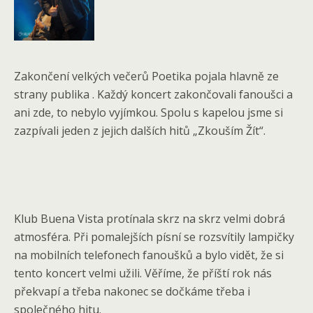
Zakončení velkých večerů Poetika pojala hlavně ze
strany publika . Každý koncert zakončovali fanoušci a
ani zde, to nebylo vyjímkou. Spolu s kapelou jsme si
zazpívali jeden z jejich dalších hitů „Zkouším Žít“.
Klub Buena Vista protínala skrz na skrz velmi dobrá
atmosféra. Při pomalejších písní se rozsvítily lampičky
na mobilních telefonech fanoušků a bylo vidět, že si
tento koncert velmi užili. Věříme, že příští rok nás
překvapí a třeba nakonec se dočkáme třeba i
společného hitu.