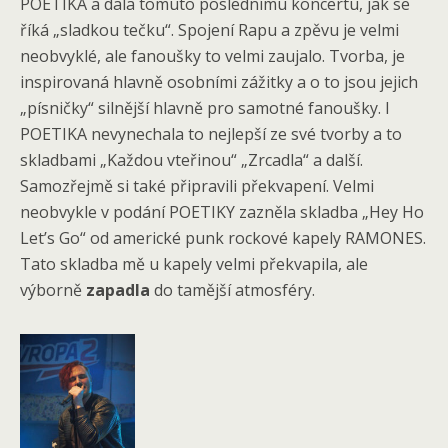
POETIKA a dala tomuto poslednímu koncertu, jak se
říká „sladkou tečku“. Spojení Rapu a zpěvu je velmi
neobvyklé, ale fanoušky to velmi zaujalo. Tvorba, je
inspirovaná hlavně osobními zážitky a o to jsou jejich
„písničky“ silnější hlavně pro samotné fanoušky. I
POETIKA nevynechala to nejlepší ze své tvorby a to
skladbami „Každou vteřinou“ „Zrcadla“ a další.
Samozřejmě si také připravili překvapení. Velmi
neobvykle v podání POETIKY zazněla skladba „Hey Ho
Let’s Go“ od americké punk rockové kapely RAMONES.
Tato skladba mě u kapely velmi překvapila, ale
výborně
zapadla
do tamější atmosféry.