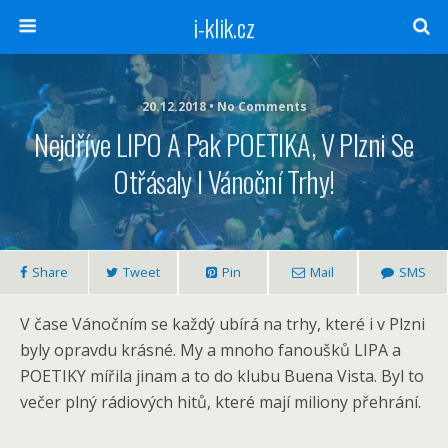
i-klik.cz
20.12.2018 • No Comments
Nejdříve LIPO A Pak POETIKA, V Plzni Se
Otřásaly I Vánoční Trhy!
Share
Tweet
Pin
Mail
SMS
V čase Vánočním se každý ubírá na trhy, které i v Plzni
byly opravdu krásné. My a mnoho fanoušků LIPA a
POETIKY mířila jinam a to do klubu Buena Vista. Byl to
večer plný rádiových hitů, které mají miliony přehrání.