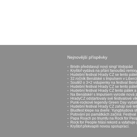
Nejnovější příspěvky
Brixtn představují nový singl Vodopád
Kryštof vydává na přání fanoušků remixy
Hudební festival Hrady CZ se tento páte
32.ročník Benátské s Impulsem v Liberci
Soutěž o 3×2 vstupenky na festival Ben
Hudební festival Hrady CZ se tento pát
Hudební festival Hrady CZ tento pátek a
Na Benátské! s Impulsem vyroste nová 
HradyCZ odstartovaly své festivalové v
Punk-rockové legendy Green Day vydali 
Hudební festival Hrady CZ zahájí své let
Bludfest klepe na dveře: Yungbludova 
Putování po památkách začíná: Festival H
Papa Roach po triumfu na Rock for Peop
Rock for People hlásí rekord a vytahuje 
Kryštof překvapili novou spoluprací.