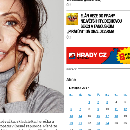
INZERCE
Listopad 2017
Po
Út
St
Čt
Pá
So
Ne
1
2
3
4
5
6
7
8
9
10
11
12
13
14
15
16
17
18
19
 zpěvačka, skladatelka, herečka a
20
21
22
23
24
25
26
topadu v České republice. Písně ze
27
28
29
30