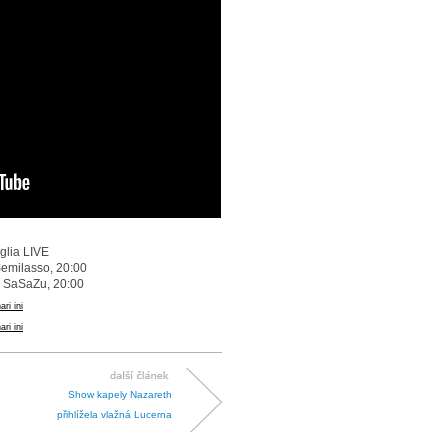
glia LIVE
Semilasso, 20:00
, SaSaZu, 20:00
ari ini
ari ini
Show kapely Nazareth
přihlížela vlažná Lucerna