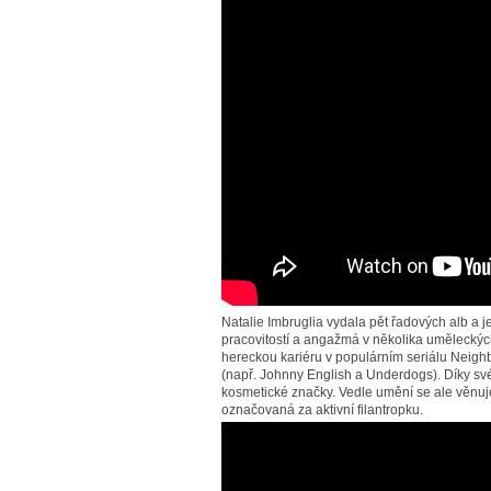
Natalie Imbruglia vydala pět řadových alb a 
pracovitostí a angažmá v několika uměleckýc
hereckou kariéru v populárním seriálu Neighbo
(např. Johnny English a Underdogs). Díky své
kosmetické značky. Vedle umění se ale věnuje 
označovaná za aktivní filantropku.