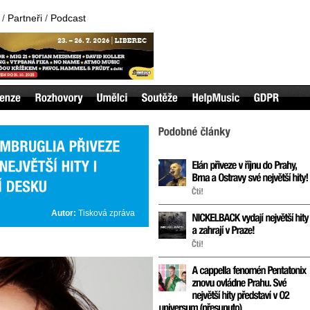
/
Partneři
/
Podcast
Autor:
Tisková zpráva