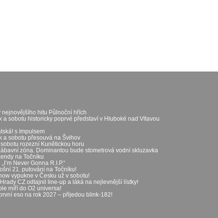
 nejnovějšího hitu Půlnoční hřích
k a sobotu historicky poprvé představí v Hluboké nad Vltavou
átská! s Impulsem
ek a sobotu přesouvá na Švihov
 sobotu rozezní Kunětickou horu
zábavní zóna. Dominantou bude stometrová vodní skluzavka
íkendy na Točníku
„I’m Never Gonna R.I.P.“
ošní 21. putování na Točníku!
show vypukne v Česku už v sobotu!
rady CZ odtajnil line-up a láká na nejlevnější lístky!
le míří do O2 universa!
první eso na rok 2027 – přijedou blink-182!