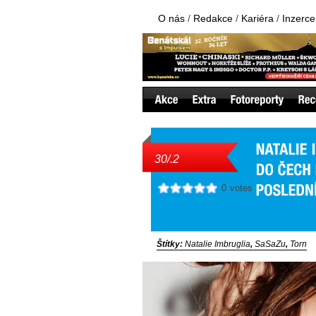
O nás
/
Redakce
/
Kariéra
/
Inzerce
30/.2
0
votes
Štítky:
Natalie Imbruglia
,
SaSaZu
,
Torn