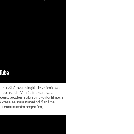
jednu výběrovku singlů. Je známá svou
h oblastech. V mládí nastartovala
urs, později hrála i v několika filmech
 kráse se stala hlavní tváří známé
i charitativním projektům, je