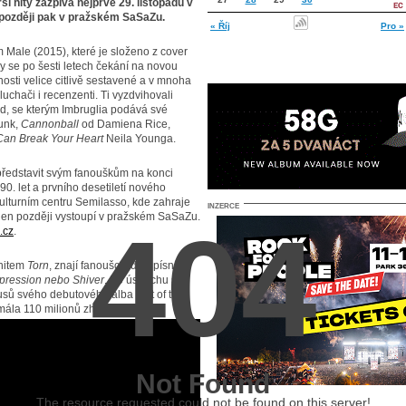
ší hity zazpívá nejprve 29. listopadu v
později pak v pražském SaSaZu.
« Říj
Pro »
Male (2015), které je složeno z cover
y se po šesti letech čekání na novou
osti velice citlivě sestavené a v mnoha
uchači i recenzenti. Ti vyzdvihovali
d, se kterým Imbruglia podává své
unk,
Cannonball
od Damiena Rice,
Can Break Your Heart
Neila Younga.
představit svým fanouškům na konci
 90. let a prvního desetiletí nového
ulturním centru Semilasso, kde zahraje
INZERCE
 den později vystoupí v pražském SaSaZu.
404
.cz
.
 hitem
Torn
, znají fanoušci i díky písním
pression nebo Shiver
. Po úspěchu se
usů svého debutového alba Left of the
la 110 milionů zhlédnutí.
Not Found
The resource requested could not be found on this server!