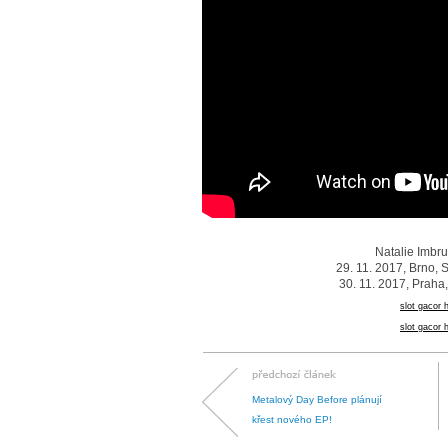
Natalie Imbru
29. 11. 2017, Brno, 
30. 11. 2017, Praha
slot gacor h
slot gacor h
Metalový Day Before plánují
křest nového EP!