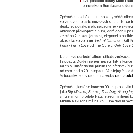
své poslední desky Male i star
brněnském Semilassu, o den 
Zpěvačka o sobě dala naposledy vědět albem 
verzí původně čistě mužských singlů. To, co b
desku zdálo jako málo nápadité, je ve skutečn
ohledech překvapivé album, které ocenili posl
zejména ženskou jemnost, eleganci a nadhle
akustické verze např.
Instant Crush
od Daft P
Friday I´m in Love
od The Cure či
Only Love 
Nejen své poslední album přijede zpěvačka 
listopadu. Dojde i na její největší hity z konce
milénia. Brněnskému publiku se představí v k
od osmi hodin 29. listopadu. Ve stejný čas o
Vstupenky jsou v prodeji na webu
predprodej
Zpěvačku, která se koncem 90. let proslavila
jako
Big Mistake, Smoke, That Day, Wrong Im
singlem Torn prodala Natalie sedm milionů k
Middle a skladba má na YouTube dosud bezmá