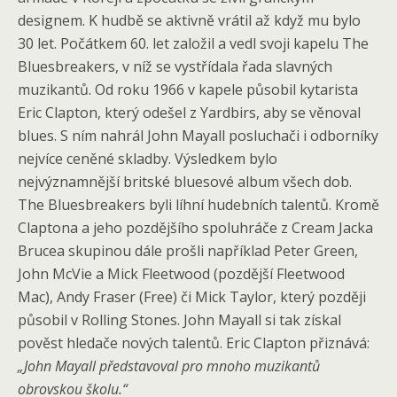
designem. K hudbě se aktivně vrátil až když mu bylo
30 let. Počátkem 60. let založil a vedl svoji kapelu The
Bluesbreakers, v níž se vystřídala řada slavných
muzikantů. Od roku 1966 v kapele působil kytarista
Eric Clapton, který odešel z Yardbirs, aby se věnoval
blues. S ním nahrál John Mayall posluchači i odborníky
nejvíce ceněné skladby. Výsledkem bylo
nejvýznamnější britské bluesové album všech dob.
The Bluesbreakers byli líhní hudebních talentů. Kromě
Claptona a jeho pozdějšího spoluhráče z Cream Jacka
Brucea skupinou dále prošli například Peter Green,
John McVie a Mick Fleetwood (pozdější Fleetwood
Mac), Andy Fraser (Free) či Mick Taylor, který později
působil v Rolling Stones. John Mayall si tak získal
pověst hledače nových talentů. Eric Clapton přiznává:
„John Mayall představoval pro mnoho muzikantů
obrovskou školu.“