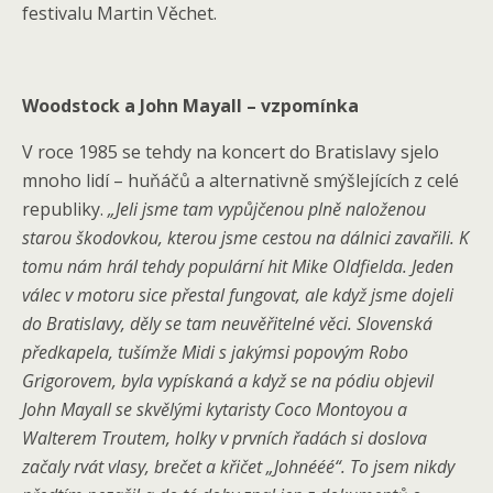
festivalu Martin Věchet.
Woodstock a John Mayall – vzpomínka
V roce 1985 se tehdy na koncert do Bratislavy sjelo
mnoho lidí – huňáčů a alternativně smýšlejících z celé
republiky.
„Jeli jsme tam vypůjčenou plně naloženou
starou škodovkou, kterou jsme cestou na dálnici zavařili. K
tomu nám hrál tehdy populární hit Mike Oldfielda. Jeden
válec v motoru sice přestal fungovat, ale když jsme dojeli
do Bratislavy, děly se tam neuvěřitelné věci. Slovenská
předkapela, tušímže Midi s jakýmsi popovým Robo
Grigorovem, byla vypískaná a když se na pódiu objevil
John Mayall se skvělými kytaristy Coco Montoyou a
Walterem Troutem, holky v prvních řadách si doslova
začaly rvát vlasy, brečet a křičet „Johnééé“. To jsem nikdy