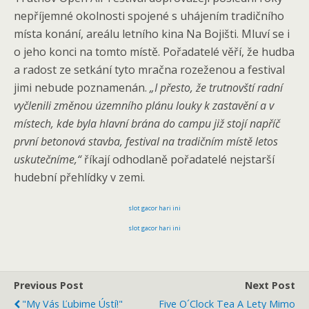
nepříjemné okolnosti spojené s uhájením tradičního
místa konání, areálu letního kina Na Bojišti. Mluví se i
o jeho konci na tomto místě. Pořadatelé věří, že hudba
a radost ze setkání tyto mračna rozeženou a festival
jimi nebude poznamenán.
„I přesto, že trutnovští radní
vyčlenili změnou územního plánu louky k zastavění a v
místech, kde byla hlavní brána do campu již stojí napříč
první betonová stavba, festival na tradičním místě letos
uskutečníme,“
říkají odhodlaně pořadatelé nejstarší
hudební přehlídky v zemi.
slot gacor hari ini
slot gacor hari ini
Previous Post
Next Post
"My Vás Ľubime Ústí!"
Five O´clock Tea A Lety Mimo