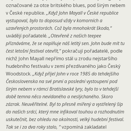
označované za otce britského blues, pod širým nebem
v České republice.
„Když John Mayall v České republice
vystupoval, bylo to doposud vždy v komorních a
uzavřených prostorách. Což byla mnohokrát škoda,“
uvádějí pořadatelé.
„Otevřeně z našich teepee
přiznáváme, že se naplňuje náš letitý sen. John bude mít tu
čest letošní festival otevřít,“
pokračují pořadatelé, podle
nichž John Mayall nepřímo stál u zrodu nejstaršího
hudebního festivalu v zemi přezdívaného jako Český
Woodstock.
„Když přijel John v roce 1985 do tehdejšího
Československa na své první a poslední vystoupení pod
širým nebem v rámci Bratislavské lyry, bylo to v tehdejší
době temna něco nevídaného a neslýchaného. Skoro
zázrak. Neuvěřitelné. Byl to přesně mířený a vystřelený šíp
do našich srdcí, který mne infikoval touhou a rozhodnutím
uskutečnit, bez ohledu na okolnosti, velký hudební festival.
Tak se i za dva roky stalo, “
vzpomíná zakladatel