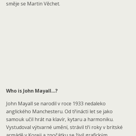
směje se Martin Věchet.
Who is John Mayall…?
John Mayall se narodil v roce 1933 nedaleko
anglického Manchesteru. Od třinácti let se jako
samouk učil hrát na klavír, kytaru a harmoniku.
Vystudoval výtvarné umění, strávil tři roky v britské
armádě v Koreji a zpočátku se živil grafickým