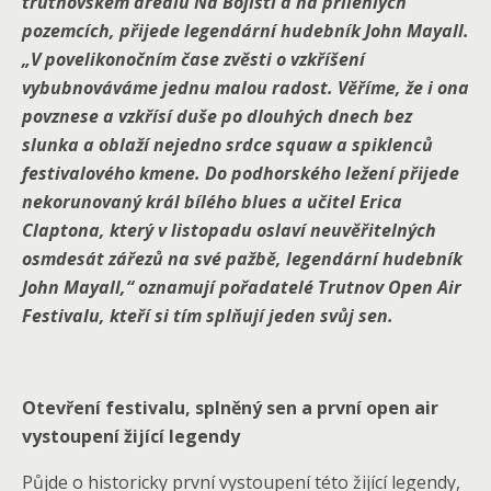
trutnovském areálu Na Bojišti a na přilehlých
pozemcích, přijede legendární hudebník John Mayall.
„V povelikonočním čase zvěsti o vzkříšení
vybubnováváme jednu malou radost. Věříme, že i ona
povznese a vzkřísí duše po dlouhých dnech bez
slunka a oblaží nejedno srdce squaw a spiklenců
festivalového kmene. Do podhorského ležení přijede
nekorunovaný král bílého blues a učitel Erica
Claptona, který v listopadu oslaví neuvěřitelných
osmdesát zářezů na své pažbě, legendární hudebník
John Mayall,“ oznamují pořadatelé Trutnov Open Air
Festivalu, kteří si tím splňují jeden svůj sen.
Otevření festivalu, splněný sen a první open air
vystoupení žijící legendy
Půjde o historicky první vystoupení této žijící legendy,