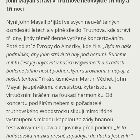
John Mayall stráví v Trutnově neobvykle tři dny a
tři noci
Nyní John Mayall přijíždí ve svých neuvěřitelných
osmdesáti letech a v plné síle do Trutnova, kde stráví
tři dny, jindy téměř denně vytížený koncertováním.
Poté odletí z Evropy do Ameriky, kde žije
. „Byla to naše
podmínka, aby John strávil tři dny pod horami. Budeme
mít tu čest jej ubytovat v našich wigwamech a s radostí
budeme Johna hostit podhorskými surovinami a nápoji z
našich teritorií,“
říká s úsměvem Martin Věchet. John
Mayall je zpěvákem, klávesistou, kytaristou a
virtuózním hráčem na foukací harmoniku. Od
koncertu pod širým nebem si pořadatelé
trutnovského Woodstocku slibují mimořádné
vystoupení s mladou kapelou za zády hnanou
festivalovými squaw a bojovníky před podiem.
„Je to
huňáčovská muzika přesně zapadající do ducha festivalu,“