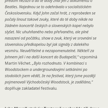
předtím nezažil a do té doby znal jen z dokumentů o
Beatles. Najednou se to odehrávalo v socialistickém
Československu. Když John začal hrát, z reprobeden se
počaly linout takové zvuky, které do té doby nikde na
žádném koncertě českých a slovenských kapel nebylo
slyšet. Nic uhuhňaného nebo přeřvaného, ale plné
nasazení od počátku, show a zvuk, který ve srovnání se
slovenskou předkapelou byl jak signály z dalekého
vesmíru. Neuvěřitelné a nezapomenutelné. Někteří za
Johnem jeli i na další koncert do Budapešti,“
vzpomíná
Martin Věchet.
„Bylo rozhodnuto. V kombinaci s
Woodstockem a undergroundovými setkáními po
stodolách jsem věděl, že na festival, který jsme později
pojmenovali Východočeský Woodstock, je zaděláno,“
doplňuje zakladatel festivalu.