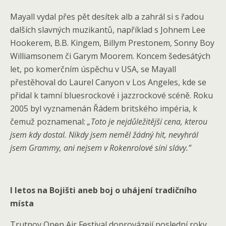
Mayall vydal přes pět desítek alb a zahrál si s řadou
dalších slavných muzikantů, například s Johnem Lee
Hookerem, B.B. Kingem, Billym Prestonem, Sonny Boy
Williamsonem či Garym Moorem. Koncem šedesátých
let, po komerčním úspěchu v USA, se Mayall
přestěhoval do Laurel Canyon v Los Angeles, kde se
přidal k tamní bluesrockové i jazzrockové scéně. Roku
2005 byl vyznamenán Řádem britského impéria, k
čemuž poznamenal:
„Toto je nejdůležitější cena, kterou
jsem kdy dostal. Nikdy jsem neměl žádný hit, nevyhrál
jsem Grammy, ani nejsem v Rokenrolové síni slávy.”
I letos na Bojišti aneb boj o uhájení tradičního
místa
Trutnov Open Air Festival doprovázejí poslední roky