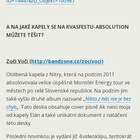
ID=14447&ID_Objekt=100987
A NA JAKÉ KAPELY SE NA KVASFESTU-ABSOLUTION
MŮŽETE TĚŠIT?
Zoči Voči (
http://bandzone.cz/zocivoci)
Oblíbená kapela z Nitry, která na podzim 2011
absolovovala velice úspěšné Monster Energy tour ve
městech po celé Slovenské republice. Na podzim jim
také vyšlo druhé album nazvané „
Nikto z nás nie je bez
chyb
„. Tato deska obsahuje cover písně Ak niesi moja
od kapely Elán a také unikátní dokument z natáčení
této desky.
Poslední novinkou je vydání již 4.videoklipu, tentokrát