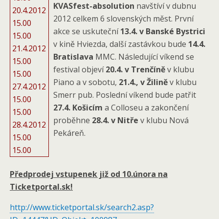
KVASfest-absolution
navštíví v dubnu
20.4.2012
2012 celkem 6 slovenských měst. První
15.00
akce se uskuteční
13.4. v Banské Bystrici
15.00
v kině Hviezda, další zastávkou bude
14.4.
21.4.2012
Bratislava
MMC. Následující víkend se
15.00
festival objeví
20.4. v Trenčíně
v klubu
15.00
Piano a v sobotu,
21.4., v Žilině
v klubu
27.4.2012
Smerr pub. Poslední víkend bude patřit
15.00
27.4. Košicím
a Colloseu a zakončení
15.00
proběhne
28.4. v Nitře
v klubu Nová
28.4.2012
Pekáreň.
15.00
15.00
Předprodej vstupenek již od 10.února na
Ticketportal.sk!
http://www.ticketportal.sk/search2.asp?