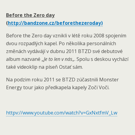
Before the Zero day
(
http://bandzone.cz/beforethezeroday)
Before the Zero day vznikli v létě roku 2008 spojením
dvou rozpadlých kapel. Po několika personálních
změnách vydávájí v dubnu 2011 BTZD své debutové
album nazvané „
Je to len v nás
„. Spolu s deskou vychází
také videoklip na píseň Ostať sám.
Na podzim roku 2011 se BTZD zúčastnili Monster
Energy tour jako předkapela kapely Zoči Voči.
httpv://www.youtube.com/watch?v=GxNxtfmV_Lw