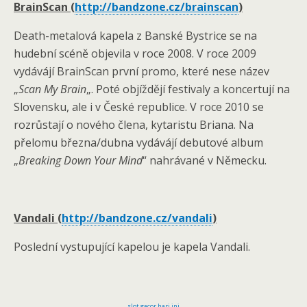
BrainScan (
http://bandzone.cz/brainscan
)
Death-metalová kapela z Banské Bystrice se na
hudební scéně objevila v roce 2008. V roce 2009
vydávájí BrainScan první promo, které nese název
„
Scan My Brain
„. Poté objíždějí festivaly a koncertují na
Slovensku, ale i v České republice. V roce 2010 se
rozrůstají o nového člena, kytaristu Briana. Na
přelomu března/dubna vydávájí debutové album
„
Breaking Down Your Mind
“ nahrávané v Německu.
Vandali (
http://bandzone.cz/vandali
)
Poslední vystupující kapelou je kapela Vandali.
slot gacor hari ini