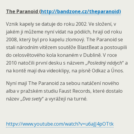
The Paranoid (
http://bandzone.cz/theparanoid)
Vznik kapely se datuje do roku 2002. Ve složení, v
jakém ji můžeme nyní vídat na pódiích, hrají od roku
2008, který byl pro kapelu zlomový. The Paranoid se
stali národním vítězem soutěže BlastBeat a postoupili
do celosvětového kola konaném v Dublině. V roce
2010 natočili první desku s názvem „
Posledný nádych
“ a
na kontě mají dva videoklipy, na písně Odkaz a Únos.
Nyní mají The Paranoid za sebou natáčení nového
alba v pražském studiu Faust Records, které dostalo
název „
Dva svety
“ a vyrážejí na turné.
httpv://www.youtube.com/watch?v=u6aJJ4pOTtk