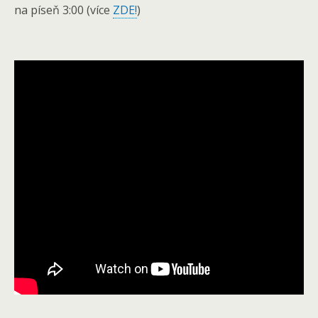
na píseň 3:00 (více
ZDE!
)