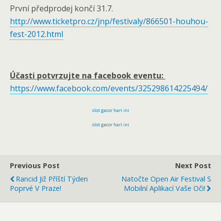
První předprodej končí 31.7.
http://www.ticketpro.cz/jnp/festivaly/866501-houhou-
fest-2012.html
Účasti potvrzujte na facebook eventu:
https://www.facebook.com/events/325298614225494/
slot gacor hari ini
slot gacor hari ini
Previous Post
Next Post
Rancid Již Příští Týden
Natočte Open Air Festival S
Poprvé V Praze!
Mobilní Aplikací Vaše Oči!