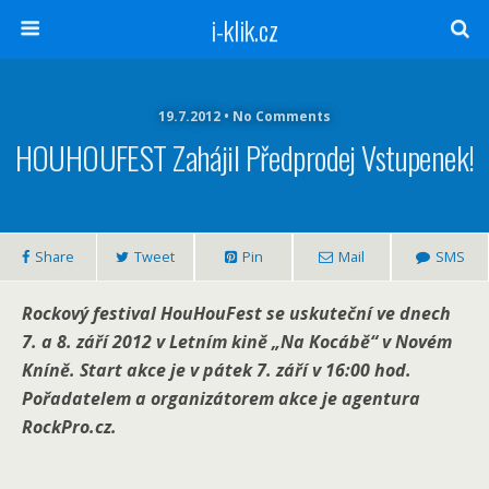
i-klik.cz
19.7.2012 • No Comments
HOUHOUFEST Zahájil Předprodej Vstupenek!
Share
Tweet
Pin
Mail
SMS
Rockový festival HouHouFest se uskuteční ve dnech
7. a 8. září 2012 v Letním kině „Na Kocábě“ v Novém
Kníně. Start akce je v pátek 7. září v 16:00 hod.
Pořadatelem a organizátorem akce je agentura
RockPro.cz.