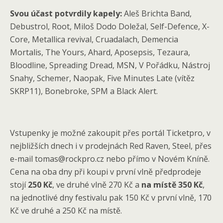
Svou účast potvrdily kapely:
Aleš Brichta Band,
Debustrol, Root, Miloš Dodo Doležal, Self-Defence, X-
Core, Metallica revival, Cruadalach, Demencia
Mortalis, The Yours, Ahard, Aposepsis, Tezaura,
Bloodline, Spreading Dread, MSN, V Pořádku, Nástroj
Snahy, Schemer, Naopak, Five Minutes Late (vítěz
SKRP11), Bonebroke, SPM a Black Alert.
Vstupenky je možné zakoupit přes portál Ticketpro, v
nejbližších dnech i v prodejnách Red Raven, Steel, přes
e-mail tomas@rockpro.cz nebo přímo v Novém Kníně.
Cena na oba dny při koupi v první vlně předprodeje
stojí
250 Kč
, ve druhé vlně 270 Kč a
na místě 350 Kč
,
na jednotlivé dny festivalu pak 150 Kč v první vlně, 170
Kč ve druhé a 250 Kč na místě.