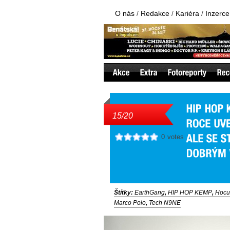
O nás
/
Redakce
/
Kariéra
/
Inzerce
15/20
0
votes
Štítky:
EarthGang
,
HIP HOP KEMP
,
Hocu
Marco Polo
,
Tech N9NE