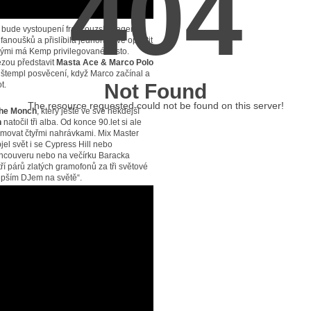
404
) bude vystoupení francouzské legendy
 fanoušků a přislíbila jednorázově opustit
erými má Kemp privilegované místo.
zou představit
Masta Ace & Marco Polo
 štempl posvěcení, když Marco začínal a
t.
Not Found
The resource requested could not be found on this server!
he Monch
, který ještě ve své někdejší
n
natočil tři alba. Od konce 90.let si ale
lemovat čtyřmi nahrávkami. Mix Master
bjel svět i se Cypress Hill nebo
ancouveru nebo na večírku Baracka
í párů zlatých gramofonů za tři světové
lepším DJem na světě“.