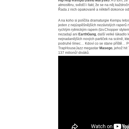
Hip Hop Kempu David Maryško
. A o tom, že
atmosféru, svědčí i fakt, že se na něj každročně
Řada z nich opakovaně a někteří dokonce od 
A na koho si políčila dramaturgie Kempu let
jeden z nejúspěšnějších nezávislých raperů 
rychlým rytmickým rapem (tzv.Chopper stylem)
nezadají ani
EarthGang
, další velké lákadlo
nejnadanějších nových partiček na scéně, kte
podruhé límec… Kdoví co se stane příště… P
TrapHouseJazz megastar
Masego
, jehož hit
137 milionů! diváků.