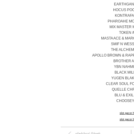
EARTHGANG
HOCUS POC
KONTRAFAK
PHAROAHE MO
MIX MASTER M
TOKEN /
MASTA ACE & MAR
SMIF N WESS
THE ALCHEMI
APOLLO BROWN & RAPP
BROTHER AL
YBN NAHMI
BLACK MIL
YUGEN BLAK
CLEAR SOUL FO
QUELLE CHR
BLU & EXIL
CHOOSEY 
slot gacor h
slot gacor h