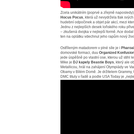
Zcela unikátním (poprvé a zřejmě naposledy
Hocus Pocus
, která už nevydržela tlak svých
hudební odpočinek a objet pár akcí, mezi kt
Jednu z nejlepších desek loňského roku přive
– zkušená dvojka v nejlepší formě. Ace dodal
ten na oplátku vdechnul jeho rapům nový živo
Ostříleným matadorem v plné síle je i
Pharoa
domovské formaci, duu
Organized Konfusio
jede úspěšně po vlastní ose, kterou už stihl 
Mike je
DJ kapely Beastie Boys
, který ale o
Metallicou, hrál na zahájení Olympiády ve V
Obamy v Bílém Domě. Je držitelem Grammy, tř
DMC tituly v řadě a podle USA Today je „nej