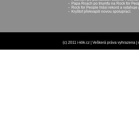
Papa Roach po triumfu na Rock for Peop
Rock for People hlásí rekord a vytahuje 
Kryštof překvapili novou spoluprací.
(c) 2011 i-klik.cz | Veškerá práva vyhrazena |