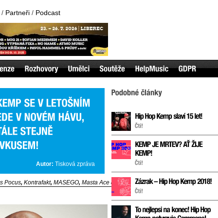
/
Partneři
/
Podcast
Autor:
Tisková zpráva
s Pocus
,
Kontrafakt
,
MASEGO
,
Masta Ace &