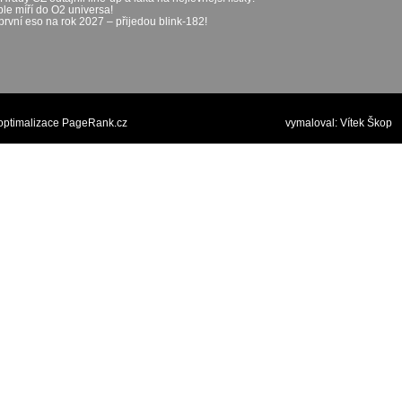
le míří do O2 universa!
první eso na rok 2027 – přijedou blink-182!
optimalizace PageRank.cz
vymaloval:
Vítek Škop
p