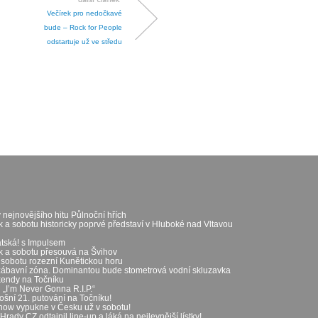
Večírek pro nedočkavé
bude – Rock for People
odstartuje už ve středu
 nejnovějšího hitu Půlnoční hřích
k a sobotu historicky poprvé představí v Hluboké nad Vltavou
átská! s Impulsem
ek a sobotu přesouvá na Švihov
 sobotu rozezní Kunětickou horu
zábavní zóna. Dominantou bude stometrová vodní skluzavka
íkendy na Točníku
„I’m Never Gonna R.I.P.“
ošní 21. putování na Točníku!
show vypukne v Česku už v sobotu!
rady CZ odtajnil line-up a láká na nejlevnější lístky!