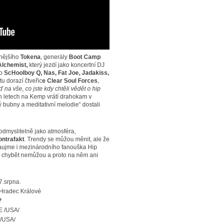
rnějšího
Tokena
, generály
Boot Camp
Alchemist,
který jezdí jako koncertní DJ
ko
ScHoolboy Q, Nas, Fat Joe, Jadakiss,
tu dorazí čtveřic
e Clear Soul Forces
,
 na vše, co jste kdy chtěli vědět o hip
h letech na Kemp vrátí drahokam v
dý bubny a meditativní melodie“ dostali
odmyslitelně jako atmosféra,
ontrafakt
. Trendy se můžou měnit, ale že
zaujme i mezinárodního fanouška Hip
 chybět nemůžou a proto na něm ani
7.srpna.
 Hradec Králové
?
 /USA/
/USA/