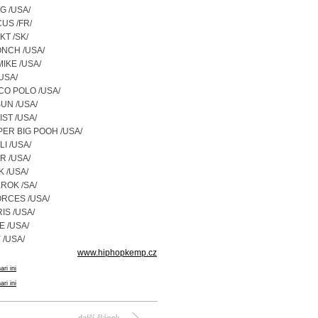
 /USA/
US /FR/
T /SK/
NCH /USA/
IKE /USA/
USA/
CO POLO /USA/
UN /USA/
ST /USA/
ER BIG POOH /USA/
I /USA/
R /USA/
K /USA/
ROK /SA/
RCES /USA/
IS /USA/
E /USA/
/USA/
www.hiphopkemp.cz
ari ini
ari ini