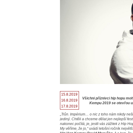
15.8.2019
Všichni příznivci hip hopu moh
16.8.2019
Kempu 2019 se otevřou už
17.8.2019
„Trůn. Impérium… o nic z toho nám nikdy nešlo
jediný. Chtěli a chceme dělat jen nejlepší fe
nakonec počítá, je, jestli vás zážitek z Hip 
My věříme, že jo,“
uvádí letošní ročník největ