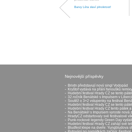
Barvy Léta slaví plnoletost!
Nejnovější příspěvky
Brixtn představují nový singl Vodopád
Kryštof vydává na přání fanoušků remixy
Hudební festival Hrady CZ se tento páte
32.ročník Benátské s Impulsem v Liberci
Soutěž o 3×2 vstupenky na festival Ben
Hudební festival Hrady CZ se tento pát
Hudební festival Hrady CZ tento pátek a
Na Benátské! s Impulsem vyroste nová 
HradyCZ odstartovaly své festivalové v
Punk-rockové legendy Green Day vydali 
Hudební festival Hrady CZ zahájí své let
Bludfest klepe na dveře: Yungbludova 
Putování po památkách začíná: Festival H