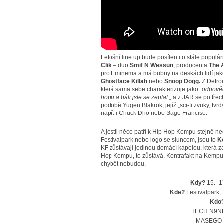
Letošní line up bude posílen i o stále populá
Clik
– duo
Smif N Wessun
, producenta
The 
pro Eminema a má bubny na deskách lidí ja
Ghostface Killah
nebo
Snoop Dogg.
Z Detroi
která sama sebe charakterizuje jako
„odpověď
hopu a báli jste se zeptat „
a z JAR se po třec
podobě Yugen Blakrok, jejíž „sci-fi zvuky, tvr
např. i Chuck Dho nebo Sage Francise.
A jestli něco patří k Hip Hop Kempu stejně ne
Festivalpark nebo logo se sluncem, jsou to
K
KF zůstávají jedinou domácí kapelou, která 
Hop Kempu, to zůstává. Kontrafakt na Kempu
chybět nebudou.
Kdy?
15.- 1
Kde?
Festivalpark,
Kdo
TECH N9NE
MASEGO 