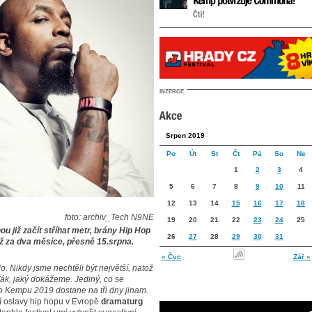
INZERCE
Srpen 2019
Po
Út
St
Čt
Pá
So
Ne
1
2
3
4
5
6
7
8
9
10
11
12
13
14
15
16
17
18
foto: archiv_Tech N9NE
19
20
21
22
23
24
25
ou již začít stříhat metr, brány Hip Hop
26
27
28
29
30
31
 za dva měsíce, přesně 15.srpna.
« Čvc
Zář »
. Nikdy jsme nechtěli být největší, natož
sťák, jaký dokážeme. Jediný, co se
Hop Kempu 2019 dostane na tři dny jinam.
ší oslavy hip hopu v Evropě
dramaturg