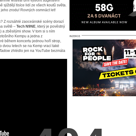
 tenhle festival umí vytvořit sugestivní
 sjíždějí tisíce lidí ze všech koutů světa.
jeho zrodu! Rovných osmnáct let!
os? Z rozsáhlé zaoceánské scény dorazí
na světě –
Tech N9NE
, který je pověstný
 a zběsilými show. V tom si s ním
 letošního Kempu a jedna z
INZERCE
ré během koncertu jednou hoří strop,
o dvou letech se na Kemp vrací také
Tadow
zhlédlo jen na YouTube bezmála