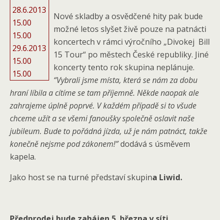
28.6.2013
Nové skladby a osvědčené hity pak bude
15.00
možné letos slyšet živě pouze na patnácti
15.00
koncertech v rámci výročního „Divokej Bill
29.6.2013
15 Tour“ po městech České republiky. Jiné
15.00
koncerty tento rok skupina neplánuje.
15.00
“Vybrali jsme místa, která se nám za dobu
hraní líbila a cítíme se tam příjemně. Někde naopak ale
zahrajeme úplně poprvé. V každém případě si to všude
chceme užít a se všemi fanoušky společně oslavit naše
jubileum. Bude to pořádná jízda, už je nám patnáct, takže
konečně nejsme pod zákonem!”
dodává s úsměvem
kapela.
Jako host se na turné představí skupin
a Liwid.
Předprodej bude zahájen 5. března v síti