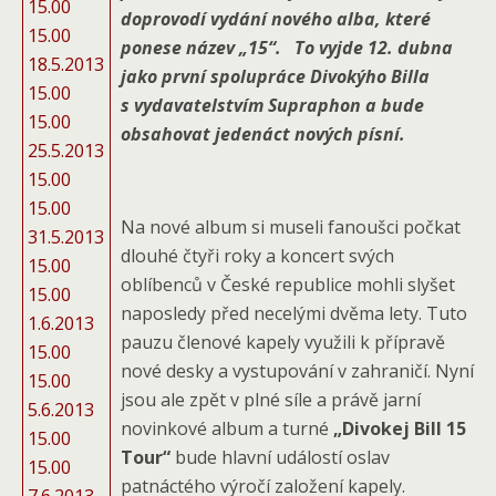
15.00
doprovodí vydání nového alba, které
15.00
ponese název „15“. To vyjde 12. dubna
18.5.2013
jako první spolupráce Divokýho Billa
15.00
s vydavatelstvím Supraphon a bude
15.00
obsahovat jedenáct nových písní.
25.5.2013
15.00
15.00
Na nové album si museli fanoušci počkat
31.5.2013
dlouhé čtyři roky a koncert svých
15.00
oblíbenců v České republice mohli slyšet
15.00
naposledy před necelými dvěma lety. Tuto
1.6.2013
pauzu členové kapely využili k přípravě
15.00
nové desky a vystupování v zahraničí. Nyní
15.00
jsou ale zpět v plné síle a právě jarní
5.6.2013
novinkové album a turné
„Divokej Bill 15
15.00
Tour“
bude hlavní událostí oslav
15.00
patnáctého výročí založení kapely.