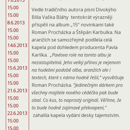
7.6.2013
15.00
Vedle tradičního autora písní Divokýho
15.00
Billa Vaška Bláhy tentokrát výrazněji
8.6.2013
přispěli na album „15“ novinkami také
15.00
Roman Procházka a Štěpán Karbulka. Na
15.00
aranžích se samozřejmě podílela celá
14.6.2013
kapela pod dohledem producenta Pavla
15.00
Karlíka.
„Pavlova role na tomto albu je
15.00
nezastupitelná. Jeho velký přínos je nejenom
15.6.2013
na hudební podobě alba, aranžích ale i
15.00
textech, které s náma hodně řešil,“
vysvětluje
15.00
Roman Procházka.
“Jedinečným dárkem pro
21.6.2013
všechny majitele nového cédéčka pak bude
15.00
obal. Co kus, to naprostý originál. Věříme, že
15.00
to bude hodně zajímavé překvapení,“
22.6.2013
zahalila kapela vydání desky tajemstvím.
15.00
15.00