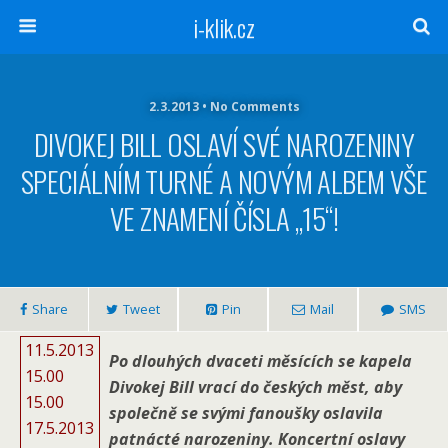
i-klik.cz
2.3.2013 • No Comments
DIVOKEJ BILL OSLAVÍ SVÉ NAROZENINY
SPECIÁLNÍM TURNÉ A NOVÝM ALBEM VŠE
VE ZNAMENÍ ČÍSLA „15“!
Share
Tweet
Pin
Mail
SMS
11.5.2013
Po dlouhých dvaceti měsících se kapela
15.00
Divokej Bill vrací do českých měst, aby
15.00
společně se svými fanoušky oslavila
17.5.2013
patnácté narozeniny. Koncertní oslavy