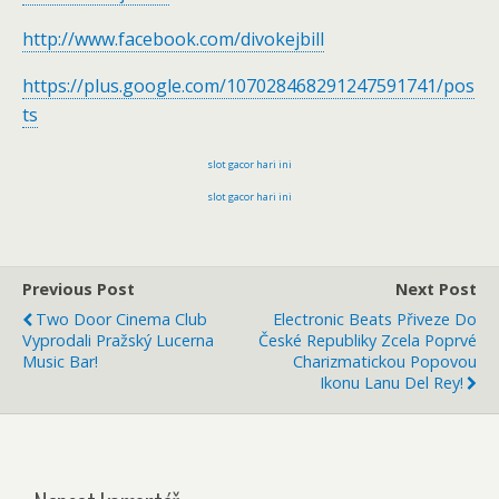
http://www.facebook.com/divokejbill
https://plus.google.com/107028468291247591741/pos
ts
slot gacor hari ini
slot gacor hari ini
Previous Post
Next Post
Two Door Cinema Club
Electronic Beats Přiveze Do
Vyprodali Pražský Lucerna
České Republiky Zcela Poprvé
Music Bar!
Charizmatickou Popovou
Ikonu Lanu Del Rey!