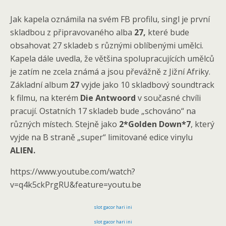
Jak kapela oznámila na svém FB profilu, singl je první
skladbou z připravovaného alba
27,
které bude
obsahovat 27 skladeb s různými oblíbenými umělci.
Kapela dále uvedla, že většina spolupracujících umělců
je zatím ne zcela známá a jsou převážně z Jižní Afriky.
Základní album
27
vyjde jako 10 skladbový soundtrack
k filmu, na kterém
Die Antwoord
v současné chvíli
pracují. Ostatních 17 skladeb bude „schováno“ na
různých místech. Stejně jako
2*Golden Down*7
, který
vyjde na B straně „super“ limitované edice vinylu
ALIEN.
https://www.youtube.com/watch?
v=q4k5ckPrgRU&feature=youtu.be
slot gacor hari ini
slot gacor hari ini