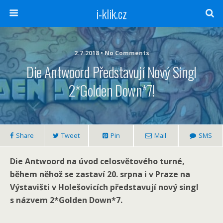
i-klik.cz
2.7.2018 • No Comments
Die Antwoord Představují Nový Singl
2*Golden Down*7!
Share
Tweet
Pin
Mail
SMS
Die Antwoord na úvod celosvětového turné,
během něhož se zastaví 20. srpna i v Praze na
Výstavišti v Holešovicích představují nový singl
s názvem 2*Golden Down*7.