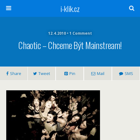
i-klik.cz
12.4.2010 • 1 Comment
Chaotic – Chceme Být Mainstream!
Share
Tweet
Pin
Mail
SMS