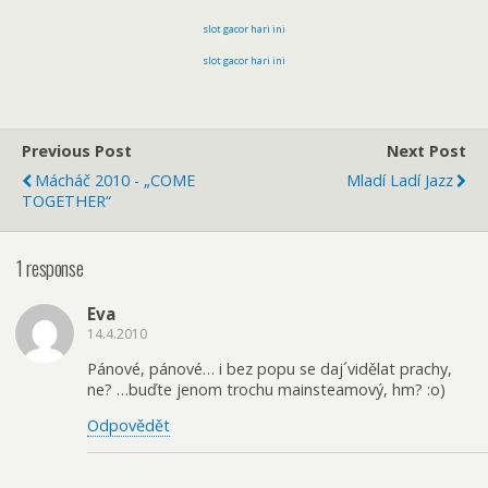
slot gacor hari ini
slot gacor hari ini
Previous Post
Next Post
Mácháč 2010 - „COME
Mladí Ladí Jazz
TOGETHER“
1 response
Eva
14.4.2010
Pánové, pánové… i bez popu se daj´vidělat prachy,
ne? …buďte jenom trochu mainsteamový, hm? :o)
Odpovědět