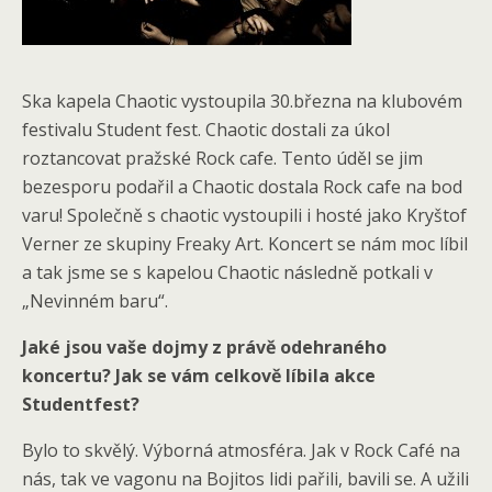
Ska kapela Chaotic vystoupila 30.března na klubovém
festivalu Student fest. Chaotic dostali za úkol
roztancovat pražské Rock cafe. Tento úděl se jim
bezesporu podařil a Chaotic dostala Rock cafe na bod
varu! Společně s chaotic vystoupili i hosté jako Kryštof
Verner ze skupiny Freaky Art. Koncert se nám moc líbil
a tak jsme se s kapelou Chaotic následně potkali v
„Nevinném baru“.
Jaké jsou vaše dojmy z právě odehraného
koncertu? Jak se vám celkově líbila akce
Studentfest?
Bylo to skvělý. Výborná atmosféra. Jak v Rock Café na
nás, tak ve vagonu na Bojitos lidi pařili, bavili se. A užili