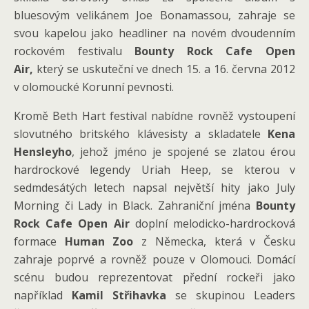
bluesovým velikánem Joe Bonamassou, zahraje se
svou kapelou jako headliner na novém dvoudenním
rockovém festivalu
Bounty Rock Cafe Open
Air,
který se uskuteční ve dnech 15. a 16. června 2012
v olomoucké Korunní pevnosti.
Kromě Beth Hart festival nabídne rovněž vystoupení
slovutného britského klávesisty a skladatele
Kena
Hensleyho
, jehož jméno je spojené se zlatou érou
hardrockové legendy Uriah Heep, se kterou v
sedmdesátých letech napsal největší hity jako July
Morning či Lady in Black. Zahraniční jména
Bounty
Rock Cafe Open Air
doplní melodicko-hardrocková
formace
Human Zoo
z Německa, která v Česku
zahraje poprvé a rovněž pouze v Olomouci. Domácí
scénu budou reprezentovat přední rockeři jako
například
Kamil Střihavka
se skupinou Leaders