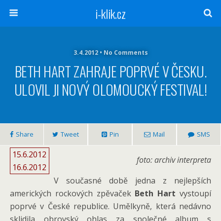
i-klik.cz
3.4.2012 • No Comments
BETH HART ZAHRAJE POPRVÉ V ČESKU.
ULOVIL JI NOVÝ OLOMOUCKÝ FESTIVAL!
Share
Tweet
Pin
Mail
SMS
15.6.2012
foto: archiv interpreta
16.6.2012
V současné době jedna z nejlepších
amerických rockových zpěvaček
Beth Hart
vystoupí
poprvé v České republice. Umělkyně, která nedávno
sklidila obrovský ohlas za společné album s