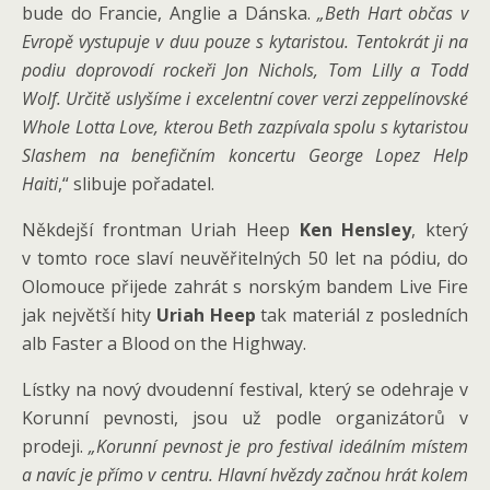
bude do Francie, Anglie a Dánska.
„Beth Hart občas v
Evropě vystupuje v duu pouze s kytaristou. Tentokrát ji na
podiu doprovodí rockeři Jon Nichols, Tom Lilly a Todd
Wolf. Určitě uslyšíme i excelentní cover verzi zeppelínovské
Whole Lotta Love, kterou Beth zazpívala spolu s kytaristou
Slashem na benefičním koncertu George Lopez Help
Haiti
,“ slibuje pořadatel.
Někdejší frontman Uriah Heep
Ken Hensley
, který
v tomto roce slaví neuvěřitelných 50 let na pódiu, do
Olomouce přijede zahrát s norským bandem Live Fire
jak největší hity
Uriah Heep
tak materiál z posledních
alb Faster a Blood on the Highway.
Lístky na nový dvoudenní festival, který se odehraje v
Korunní pevnosti, jsou už podle organizátorů v
prodeji.
„Korunní pevnost je pro festival ideálním místem
a navíc je přímo v centru. Hlavní hvězdy začnou hrát kolem