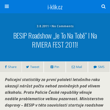
i-klik.cz
3.8.2011 • No Comments
BESIP Roadshow „Je To Na Tobě“ I Na
RIVIERA FEST 2011!
Share
Tweet
Pin
Mail
SMS
Policejní statistiky za první pololetí letošního roku
ukazují nárůst počtu nehod zaviněných pod vlivem
alkoholu. Proto Policie České republiky věnuje
nadále problematice velkou pozornost. Ministerstvo
dopravy – BESIP v této souvislosti startuje roadshow