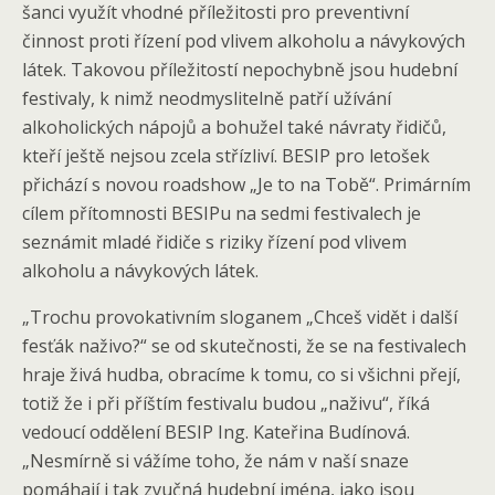
šanci využít vhodné příležitosti pro preventivní
činnost proti řízení pod vlivem alkoholu a návykových
látek. Takovou příležitostí nepochybně jsou hudební
festivaly, k nimž neodmyslitelně patří užívání
alkoholických nápojů a bohužel také návraty řidičů,
kteří ještě nejsou zcela střízliví. BESIP pro letošek
přichází s novou roadshow „Je to na Tobě“. Primárním
cílem přítomnosti BESIPu na sedmi festivalech je
seznámit mladé řidiče s riziky řízení pod vlivem
alkoholu a návykových látek.
„Trochu provokativním sloganem „Chceš vidět i další
fesťák naživo?“ se od skutečnosti, že se na festivalech
hraje živá hudba, obracíme k tomu, co si všichni přejí,
totiž že i při příštím festivalu budou „naživu“, říká
vedoucí oddělení BESIP Ing. Kateřina Budínová.
„Nesmírně si vážíme toho, že nám v naší snaze
pomáhají i tak zvučná hudební jména, jako jsou