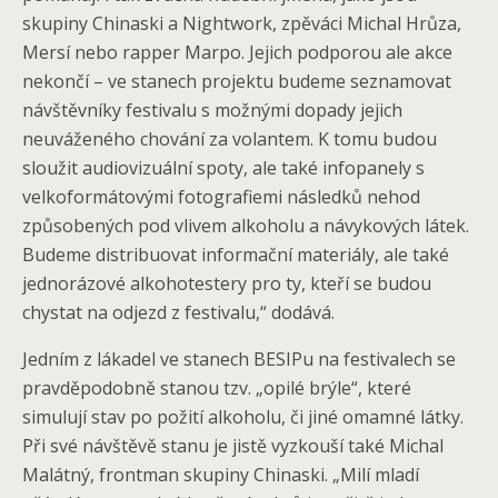
skupiny Chinaski a Nightwork, zpěváci Michal Hrůza,
Mersí nebo rapper Marpo. Jejich podporou ale akce
nekončí – ve stanech projektu budeme seznamovat
návštěvníky festivalu s možnými dopady jejich
neuváženého chování za volantem. K tomu budou
sloužit audiovizuální spoty, ale také infopanely s
velkoformátovými fotografiemi následků nehod
způsobených pod vlivem alkoholu a návykových látek.
Budeme distribuovat informační materiály, ale také
jednorázové alkohotestery pro ty, kteří se budou
chystat na odjezd z festivalu,“ dodává.
Jedním z lákadel ve stanech BESIPu na festivalech se
pravděpodobně stanou tzv. „opilé brýle“, které
simulují stav po požití alkoholu, či jiné omamné látky.
Při své návštěvě stanu je jistě vyzkouší také Michal
Malátný, frontman skupiny Chinaski. „Milí mladí