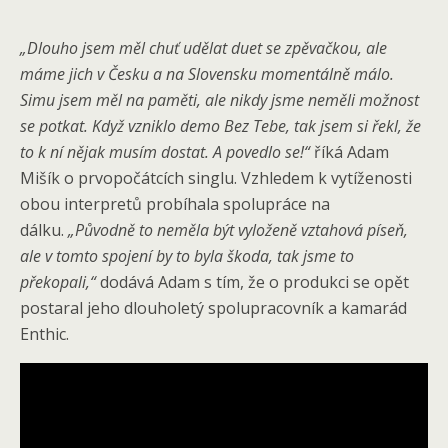
„Dlouho jsem měl chuť udělat duet se zpěvačkou, ale
máme jich v Česku a na Slovensku momentálně málo.
Simu jsem měl na paměti, ale nikdy jsme neměli možnost
se potkat. Když vzniklo demo Bez Tebe, tak jsem si řekl, že
to k ní nějak musím dostat. A povedlo se!“
říká Adam
Mišík o prvopočátcích singlu. Vzhledem k vytíženosti
obou interpretů probíhala spolupráce na
dálku.
„Původně to neměla být vyloženě vztahová píseň,
ale v tomto spojení by to byla škoda, tak jsme to
překopali,“
dodává Adam s tím, že o produkci se opět
postaral jeho dlouholetý spolupracovník a kamarád
Enthic.