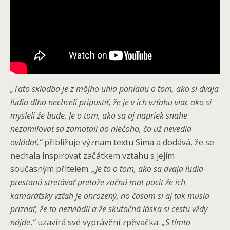
„Tato skladba je z môjho uhla pohľadu o tom, ako si dvaja
ľudia dlho nechceli pripustiť, že je v ich vzťahu viac ako si
mysleli že bude. Je o tom, ako sa aj napriek snahe
nezamilovať sa zamotali do niečoho, čo už nevedia
ovládať,“
přibližuje význam textu Sima a dodává, že se
nechala inspirovat začátkem vztahu s jejím
současným přítelem.
„Je to o tom, ako sa dvaja ľudia
prestanú stretávať pretože začnú mat pocit že ich
kamarátsky vzťah je ohrozený, no časom si aj tak musia
priznať, že to nezvládli a že skutočná láska si cestu vždy
nájde
,
“
uzavírá své vyprávění zpěvačka.
„S tímto