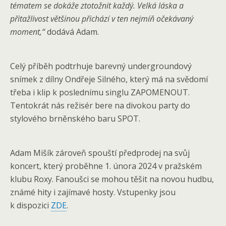
tématem se dokáže ztotožnit každý. Velká láska a
přitažlivost většinou přichází v ten nejmíň očekávaný
moment,“
dodává Adam.
Celý příběh podtrhuje barevný undergroundový
snímek z dílny Ondřeje Silného, který má na svědomí
třeba i klip k poslednímu singlu ZAPOMENOUT.
Tentokrát nás režisér bere na divokou party do
stylového brněnského baru SPOT.
Adam Mišík zároveň spouští předprodej na svůj
koncert, který proběhne 1. února 2024 v pražském
klubu Roxy. Fanoušci se mohou těšit na novou hudbu,
známé hity i zajímavé hosty. Vstupenky jsou
k dispozici
ZDE
.