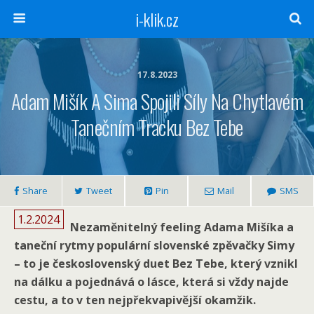
i-klik.cz
17.8.2023
Adam Mišík A Sima Spojili Síly Na Chytlavém
Tanečním Tracku Bez Tebe
Share
Tweet
Pin
Mail
SMS
1.2.2024
Nezaměnitelný feeling Adama Mišíka a
taneční rytmy populární slovenské zpěvačky Simy
– to je československý duet Bez Tebe, který vznikl
na dálku a pojednává o lásce, která si vždy najde
cestu, a to v ten nejpřekvapivější okamžik.