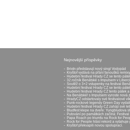
Nejnovější příspěvky
Brixtn představují nový singl Vodopád
Kryštof vydává na přání fanoušků remixy
Hudební festival Hrady CZ se tento páte
32.ročník Benátské s Impulsem v Liberci
Soutěž o 3×2 vstupenky na festival Ben
Hudební festival Hrady CZ se tento pát
Hudební festival Hrady CZ tento pátek a
Na Benátské! s Impulsem vyroste nová 
HradyCZ odstartovaly své festivalové v
Punk-rockové legendy Green Day vydali 
Hudební festival Hrady CZ zahájí své let
Bludfest klepe na dveře: Yungbludova 
Putování po památkách začíná: Festival H
Papa Roach po triumfu na Rock for Peop
Rock for People hlásí rekord a vytahuje 
Kryštof překvapili novou spoluprací.