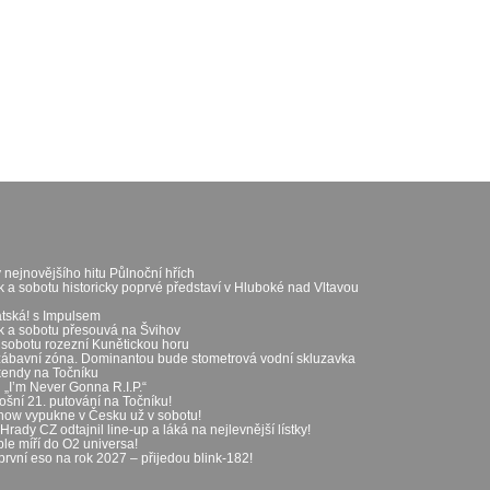
 nejnovějšího hitu Půlnoční hřích
k a sobotu historicky poprvé představí v Hluboké nad Vltavou
átská! s Impulsem
ek a sobotu přesouvá na Švihov
 sobotu rozezní Kunětickou horu
zábavní zóna. Dominantou bude stometrová vodní skluzavka
íkendy na Točníku
„I’m Never Gonna R.I.P.“
ošní 21. putování na Točníku!
show vypukne v Česku už v sobotu!
rady CZ odtajnil line-up a láká na nejlevnější lístky!
le míří do O2 universa!
první eso na rok 2027 – přijedou blink-182!