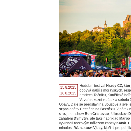
Hudební festival
Hrady CZ, který
15.8.2025
dobývá další z moravských, res
16.8.2025
hradech Točníku, Kunětické ho
Veveří rozezní v pátek a sobotu
Opavy. Dále se představí na Bouzově a své l
srpna
opět v Čechách na
Bezdězu
. V pátek 
s rozjetou show
Ben Cristovao
, folkrockoví
D
zahalení
Dymytry
, ale také například
Marpo
vyvrcholí rockovým nářezem kapely
Kabát
. 
minulostí
Wanastowi Vjecy,
kteří si pro publ