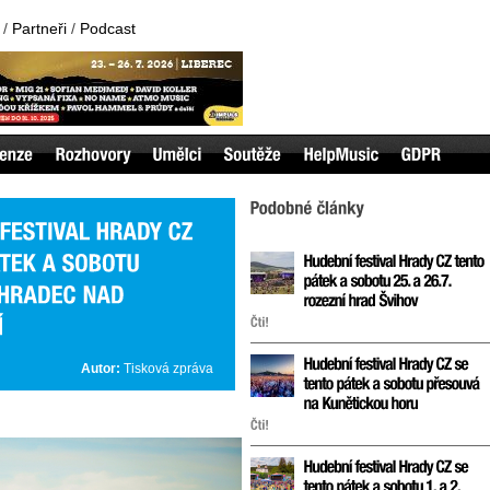
/
Partneři
/
Podcast
Autor:
Tisková zpráva