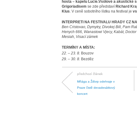
hosta – kapelu Lucie.Vsólové a akustické 
Grigoriadisem
se zde představí
Richard Kra
Klus
. V ceně sobotního lístku na festival je
vs
INTERPRETI NA FESTIVALU HRADY CZ N
Ben Cristovao, Dymytry, Divokej Bill, Pam Ra
Henych 666, Wanastowi Vjecy, Kabát, Doctor 
Mesiah, Visací zámek
TERMÍNY A MÍSTA:
22. – 23. 8.
Bouzov
29. – 30. 8.
Bezděz
Mňága a Žďorp odehraje v
Praze čistě devadesátkový
koncert