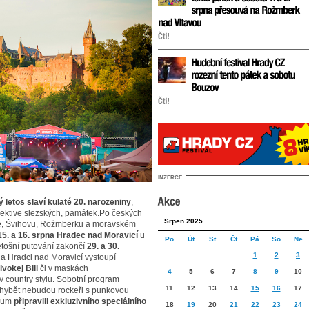
INZERCE
 letos slaví kulaté 20. narozeniny
,
pektive slezských, památek.Po českých
Srpen 2025
ře, Švihovu, Rožmberku a moravském
15. a 16. srpna Hradec nad Moravicí
u
Po
Út
St
Čt
Pá
So
Ne
etošní putování zakončí
29. a 30.
1
2
3
na Hradci nad Moravicí vystoupí
ivokej Bill
či v maskách
4
5
6
7
8
9
10
v country stylu. Sobotní program
11
12
13
14
15
16
17
Chybět nebudou rockeři s punkovou
ikum
připravili exkluzivního speciálního
18
19
20
21
22
23
24