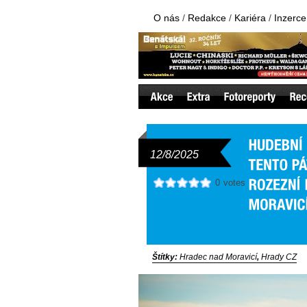
O nás
/
Redakce
/
Kariéra
/
Inzerce
12/8/2025
0
votes
Štítky:
Hradec nad Moravicí
,
Hrady CZ