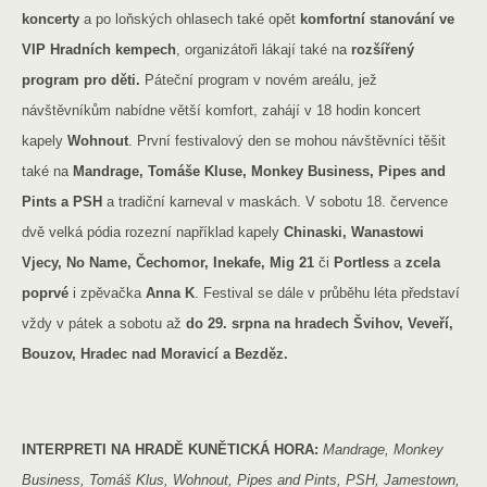
koncerty
a po loňských ohlasech také opět
komfortní stanování ve
VIP Hradních kempech
,
organizátoři lákají také na
rozšířený
program pro děti.
Páteční program v novém areálu, jež
návštěvníkům nabídne větší komfort, zahájí v 18 hodin koncert
kapely
Wohnout
. První festivalový den se mohou návštěvníci těšit
také na
Mandrage, Tomáše Kluse, Monkey Business, Pipes and
Pints a PSH
a tradiční karneval v maskách. V sobotu 18. července
dvě velká pódia rozezní například kapely
Chinaski, Wanastowi
Vjecy, No Name, Čechomor, Inekafe, Mig 21
či
Portless
a
zcela
poprvé
i zpěvačka
Anna K
.
Festival se dále v průběhu léta představí
vždy v pátek a sobotu až
do 29. srpna na hradech Švihov, Veveří,
Bouzov, Hradec nad Moravicí a Bezděz.
INTERPRETI NA HRADĚ KUNĚTICKÁ HORA:
Mandrage, Monkey
Business, Tomáš Klus, Wohnout, Pipes and Pints, PSH, Jamestown,