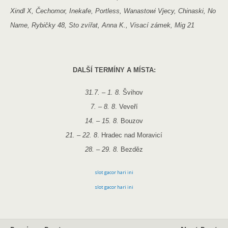
Xindl X, Čechomor, Inekafe, Portless, Wanastowi Vjecy, Chinaski, No
Name, Rybičky 48, Sto zvířat, Anna K., Visací zámek, Mig 21
DALŠÍ TERMÍNY A MÍSTA:
31.7. – 1. 8.
Švihov
7. – 8. 8
. Veveří
14. – 15. 8.
Bouzov
21. – 22. 8
. Hradec nad Moravicí
28. – 29. 8.
Bezděz
slot gacor hari ini
slot gacor hari ini