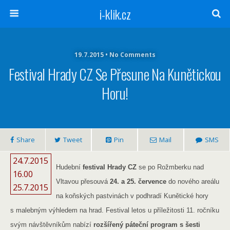
i-klik.cz
19.7.2015 • No Comments
Festival Hrady CZ Se Přesune Na Kunětickou
Horu!
Share
Tweet
Pin
Mail
SMS
24.7.2015
Hudební
festival Hrady CZ
se po Rožmberku nad
16.00
Vltavou přesouvá
24. a 25. července
do nového areálu
25.7.2015
na koňských pastvinách v podhradí Kunětické hory
s malebným výhledem na hrad. Festival letos u příležitosti 11. ročníku
svým návštěvníkům nabízí
rozšířený páteční program s šesti