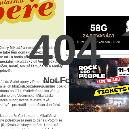
404
 Opery Mikuláš a rozdá dárky nejen
le také těm doma u televizních
INZERCE
de od 18 hodin přímý přenos koncertu
peciální mikulášský díl Večerníčku.
ček, hostů, Mikulášem, čerty a anděly
elovič.
Not Found
á i do Státní opery v Praze, kde se koná
The resource requested could not be found on this server!
 a jejích hostů. Tuto zábavnou show
é doma na ČT1. Sváteční nadílku věnuje
lního dílu Večerníčku. Mikulášský
vadla Minor, uvede televize také
ávět, prozradil jeho režisér Jan Jirků:
ka, protože Čert ukradne Mikulášovi
ně potřebuje (a není to berle). Potom se
již bývalo ve starých hrách, i tentokrát