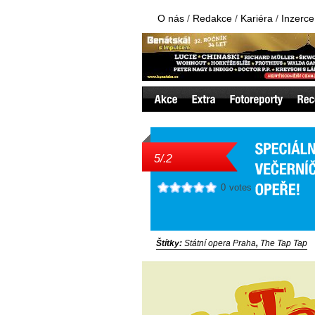
O nás
/
Redakce
/
Kariéra
/
Inzerce
5/.2
0
votes
Štítky:
Státní opera Praha
,
The Tap Tap