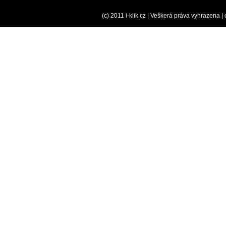
(c) 2011 i-klik.cz | Veškerá práva vyhrazena |