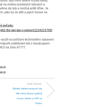
ášovi, aby mohl dětem rozdat dárky,
al na motivy prastarých lidových a
věma sty lety a možná ještě dříve. Je
em, jako by se děti a jejich humor na
ní pořadu:
5482-the-tap-tap-v-opere/21154215700/
 využit na pořízení technického vybavení
dpořit vzdělávání lidí s handicapem
EO na číslo 87777.
ari ini
ari ini
Britské elektro-popové trio
We Have Band vydává
novou desku a míří na
Prahu