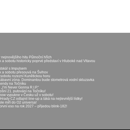
 nejnovějšího hitu Půlnoční hřích
k a sobotu historicky poprvé představí v Hluboké nad Vltavou
átská! s Impulsem
ek a sobotu přesouvá na Švihov
 sobotu rozezní Kunětickou horu
zábavní zóna. Dominantou bude stometrová vodní skluzavka
íkendy na Točníku
„I’m Never Gonna R.I.P.“
ošní 21. putování na Točníku!
show vypukne v Česku už v sobotu!
rady CZ odtajnil line-up a láká na nejlevnější lístky!
le míří do O2 universa!
první eso na rok 2027 – přijedou blink-182!