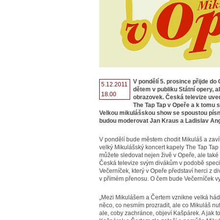
V pondělí 5. prosince přijde do
5.12.2011
dětem v publiku Státní opery, a
18.00
obrazovek. Česká televize uve
The Tap Tap v Opeře a k tomu s
Velkou mikulášskou show se spoustou písni
budou moderovat Jan Kraus a Ladislav Ang
V pondělí bude městem chodit Mikuláš a zavít
velký Mikulášský koncert kapely The Tap Tap
můžete sledovat nejen živě v Opeře, ale tak
Česká televize svým divákům v podobě speciá
Večerníček, který v Opeře představí herci z di
v přímém přenosu. O čem bude Večerníček vypr
„Mezi Mikulášem a Čertem vznikne velká hád
něco, co nesmím prozradit, ale co Mikuláš nut
ale, coby zachránce, objeví Kašpárek. A jak to 