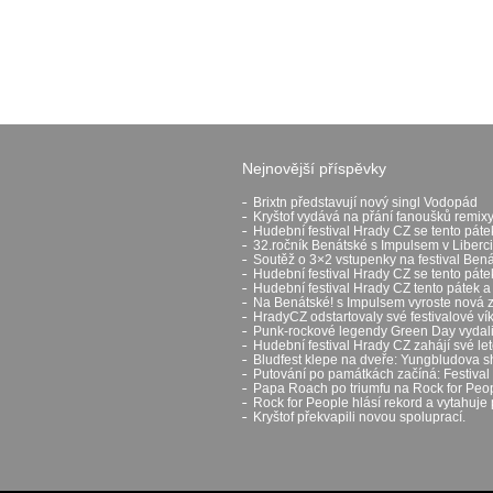
Nejnovější příspěvky
Brixtn představují nový singl Vodopád
Kryštof vydává na přání fanoušků remixy
Hudební festival Hrady CZ se tento páte
32.ročník Benátské s Impulsem v Liberci
Soutěž o 3×2 vstupenky na festival Ben
Hudební festival Hrady CZ se tento pát
Hudební festival Hrady CZ tento pátek a
Na Benátské! s Impulsem vyroste nová 
HradyCZ odstartovaly své festivalové v
Punk-rockové legendy Green Day vydali 
Hudební festival Hrady CZ zahájí své let
Bludfest klepe na dveře: Yungbludova 
Putování po památkách začíná: Festival H
Papa Roach po triumfu na Rock for Peop
Rock for People hlásí rekord a vytahuje 
Kryštof překvapili novou spoluprací.