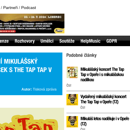
/
Partneři
/
Podcast
Autor:
Tisková zpráva