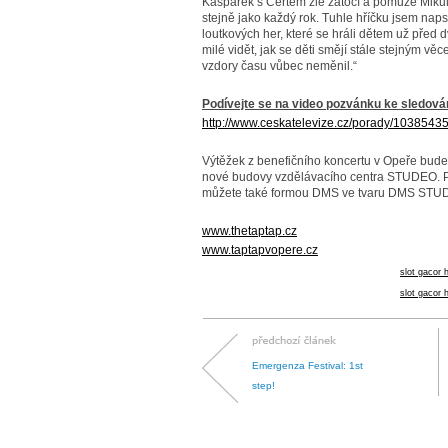
Kašpárek s Čertem zle zatočí a pomůže Mikul
stejně jako každý rok. Tuhle hříčku jsem naps
loutkových her, které se hráli dětem už před d
milé vidět, jak se děti smějí stále stejným věc
vzdory času vůbec neměnil.“
Podívejte se na video pozvánku ke sledová
http://www.ceskatelevize.cz/porady/1038543
Výtěžek z benefičního koncertu v Opeře bude
nové budovy vzdělávacího centra STUDEO. Po
můžete také formou DMS ve tvaru DMS STUD
www.thetaptap.cz
www.taptapvopere.cz
slot gacor h
slot gacor h
Emergenza Festival: 1st
step!