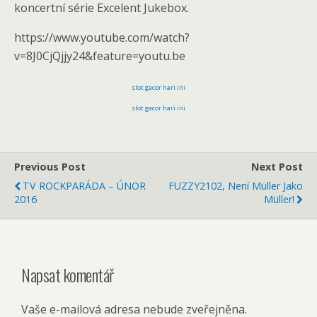
koncertní série Excelent Jukebox.
https://www.youtube.com/watch?
v=8J0CjQjjy24&feature=youtu.be
slot gacor hari ini
slot gacor hari ini
Previous Post
Next Post
TV ROCKPARÁDA – ÚNOR
FUZZY2102, Není Müller Jako
2016
Müller!
Napsat komentář
Vaše e-mailová adresa nebude zveřejněna.