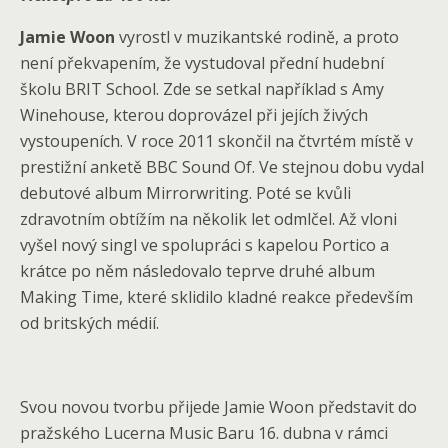
Jamie Woon
vyrostl v muzikantské rodině, a proto
není překvapením, že vystudoval přední hudební
školu BRIT School. Zde se setkal například s Amy
Winehouse, kterou doprovázel při jejích živých
vystoupeních. V roce 2011 skončil na čtvrtém místě v
prestižní anketě BBC Sound Of. Ve stejnou dobu vydal
debutové album Mirrorwriting. Poté se kvůli
zdravotním obtížím na několik let odmlčel. Až vloni
vyšel nový singl ve spolupráci s kapelou Portico a
krátce po něm následovalo teprve druhé album
Making Time, které sklidilo kladné reakce především
od britských médií.
Svou novou tvorbu přijede Jamie Woon představit do
pražského Lucerna Music Baru 16. dubna v rámci