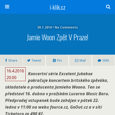
i-klik.cz
30.1.2016 • No Comments
Jamie Woon Zpět V Praze!
Share
Tweet
Pin
Mail
SMS
16.4.2016
Koncertní série Excelent Jukebox
20.00
pokračuje koncertem britského zpěváka,
skladatele a producenta Jamieho Woona. Ten se
představí 16. dubna v pražském Lucerna Music Baru.
Předprodej vstupenek bude zahájen v pátek 22.
ledna v 11:00 na webu fource.cz, GoOut.cz a v síti
Ticketpro za 490 Kč.