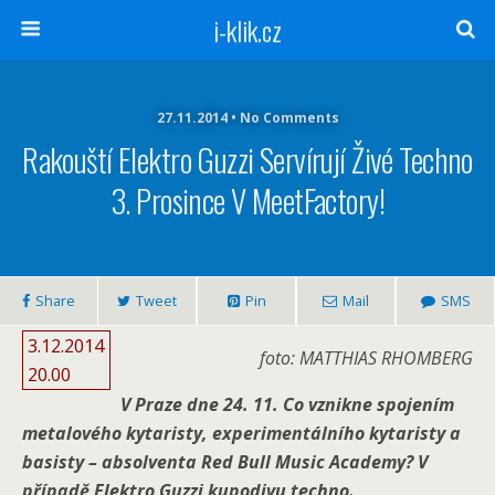
i-klik.cz
27.11.2014 • No Comments
Rakouští Elektro Guzzi Servírují Živé Techno
3. Prosince V MeetFactory!
Share
Tweet
Pin
Mail
SMS
3.12.2014
foto: MATTHIAS RHOMBERG
20.00
V Praze dne 24. 11. Co vznikne spojením
metalového kytaristy, experimentálního kytaristy a
basisty – absolventa Red Bull Music Academy? V
případě Elektro Guzzi kupodivu techno.