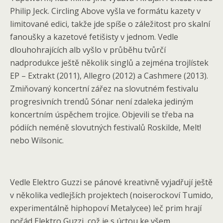
Philip Jeck. Circling Above vyšla ve formátu kazety v
limitované edici, takže jde spíše o záležitost pro skalní
fanoušky a kazetové fetišisty v jednom. Vedle
dlouhohrajících alb vyšlo v průběhu tvůrčí
nadprodukce ještě několik singlů a zejména trojlístek
EP – Extrakt (2011), Allegro (2012) a Cashmere (2013).
Zmiňovaný koncertní zářez na slovutném festivalu
progresivních trendů Sónar není zdaleka jediným
koncertním úspěchem trojice. Objevili se třeba na
pódiích neméně slovutných festivalů Roskilde, Melt!
nebo Wilsonic.
Vedle Elektro Guzzi se pánové kreativně vyjadřují ještě
v několika vedlejších projektech (noiserockoví Tumido,
experimentálně hiphopoví Metalycee) leč prim hrají
pořád Elektro Guzzi, což je s úctou ke všem