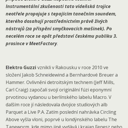
Instrumentální zkušenosti tato vídeňská trojice
neotřele propojuje s tepajícím tanečním soundem,
kterého dosahují prostřednictvím právě živých
nástrojů (za přispění smyčkovacích mašinek). Po
necelém roce se opět představí českému publiku 3.
prosince v MeetFactory
.
Elektro Guzzi
vznikli v Rakousku v roce 2010 ve
složení Jakob Schneidewind a Bernhardové Breuer a
Hammer. Ovlivněni detroitským technem (Jeff Mills,
Carl Craig) započali svojí originální fúzi eponymní
prvotinou vydanou u berlínského labelu Macro. V
dalším roce jí následovala dvojice studiových alb
Parquet a Live P.A. Zatím poslední nahrávka Circling
Above vyšla vloni, poprvé u londýnského labelu The
Tapeworm, kde mimo jiné vydává i krajan Fenesz nebo