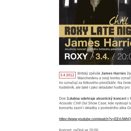
Britský zpěvák
James Harries
žij
3.4.2012
Manchesteru a svoji tvorbu označuj
ho označují za folkového písničkáře. Na čes
hudebník, ale také i jako skladatel hudby pro f
Dne
3.dubna odehraje akustický koncert
v 
Acoustic Chill Out Show Case,
kde vystoupí 
koncertu zazní i skladby z posledního alba G
httpv://www.youtube.com/watch?v=EErUWh
Koncert začíná ve 20:00.