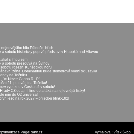
 nejnovějšího hitu Půlnoční hřích
k a sobotu historicky poprvé představí v Hluboké nad Vltavou
átská! s Impulsem
ek a sobotu přesouvá na Švihov
 sobotu rozezní Kunětickou horu
zábavní zóna. Dominantou bude stometrová vodní skluzavka
íkendy na Točníku
„I’m Never Gonna R.I.P.“
ošní 21. putování na Točníku!
show vypukne v Česku už v sobotu!
rady CZ odtajnil line-up a láká na nejlevnější lístky!
le míří do O2 universa!
první eso na rok 2027 – přijedou blink-182!
optimalizace PageRank.cz
vymaloval:
Vítek Škop
p