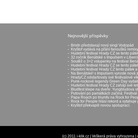
Nejnovější příspěvky
Brixtn představují nový singl Vodopád
Kryštof vydává na přání fanoušků remixy
Hudební festival Hrady CZ se tento páte
32.ročník Benátské s Impulsem v Liberci
Soutěž o 3×2 vstupenky na festival Ben
Hudební festival Hrady CZ se tento pát
Hudební festival Hrady CZ tento pátek a
Na Benátské! s Impulsem vyroste nová 
HradyCZ odstartovaly své festivalové v
Punk-rockové legendy Green Day vydali 
Hudební festival Hrady CZ zahájí své let
Bludfest klepe na dveře: Yungbludova 
Putování po památkách začíná: Festival H
Papa Roach po triumfu na Rock for Peop
Rock for People hlásí rekord a vytahuje 
Kryštof překvapili novou spoluprací.
(c) 2011 i-klik.cz | Veškerá práva vyhrazena |