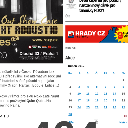
INZERCE
Duben 2012
e několik let v Česku. Původem je z
Po
Út
St
Čt
Pá
So
Ne
e především jako alternativní rock, jiní
1
ké hudební scéně působí nejen jako
ilmy (Např.: Rafťaci, Bobule, Lidice, ..)
2
3
4
5
6
7
8
9
10
11
12
13
14
15
Roxy v rámci projektu
Roxy Late Night
spolu s pražskými
Quite Quiet.
Na
16
17
18
19
20
21
22
rowing Pains.
23
24
25
26
27
28
29
30
QP_HU
« Bře
Kvě »