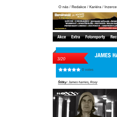
O nás
/
Redakce
/
Kariéra
/
Inzerce
3/20
0
votes
Štítky:
James harries
,
Roxy