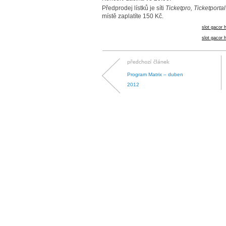
Předprodej lístků je síti
Ticketpro, Ticketporta
místě zaplatíte 150 Kč.
slot gacor h
slot gacor h
Program Matrix – duben
2012