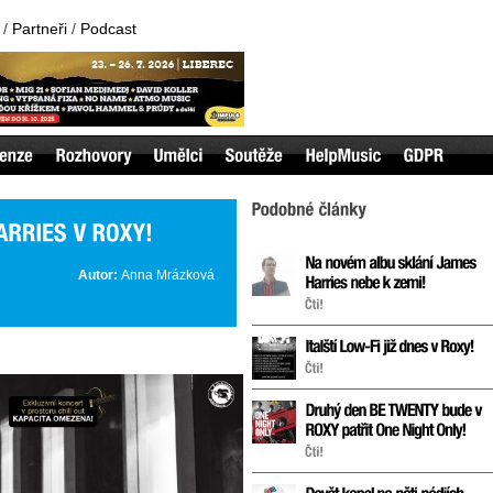
/
Partneři
/
Podcast
Autor:
Anna Mrázková