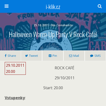
i-klik.cz
25.10.2011 • No Comments
Halloween Warm-Up Party V Rock Café!
Share
Tweet
Pin
Mail
SMS
29.10.2011
ROCK CAFÉ
20.00
29/10/2011
Start: 20.00
Vstupenky
: