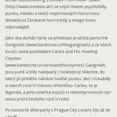
(http://www.zombies.at/) se svým mixem psychobilly,
punku, metalu a textů inspirovaných hororovou
tématikou! Zkrácené horrorbilly a image tomu
odpovídající!
Jako dva domácí týmy se představí pražská parta the
Gangnails (www.bandzone.cz/thegangnails) a ze všech
koutů země poskládaní Carlos and His Howling
Coyotes
(www.bandzone.cz/carlosandhiscoyotes). Gangnails
jsou punk´a´billy nalejvaný z koktejlový sklenice, do
který jsi předtím naházel hodně punku, deci rockabilly
a navrch rock´n´rollovou třešničku. Carlos, to je
legenda, a jeho smečka kojotů si nekompromisně razí
cestu prérií českýho rock´n´rollu!
Po koncertě afterparty s Prague City Lovers DJs až do
rána!!!