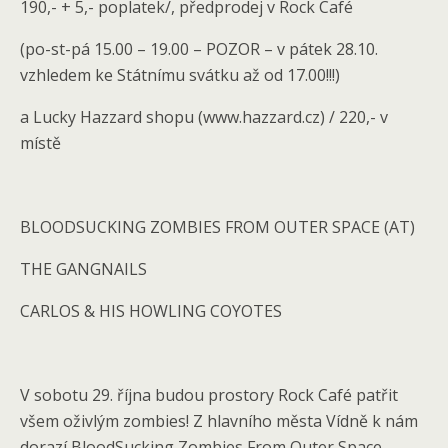
190,- + 5,- poplatek/, předprodej v Rock Café
(po-st-pá 15.00 – 19.00 – POZOR – v pátek 28.10.
vzhledem ke Státnímu svátku až od 17.00!!!)
a Lucky Hazzard shopu (www.hazzard.cz) / 220,- v
místě
BLOODSUCKING ZOMBIES FROM OUTER SPACE (AT)
THE GANGNAILS
CARLOS & HIS HOWLING COYOTES
V sobotu 29. října budou prostory Rock Café patřit
všem oživlým zombies! Z hlavního města Vídně k nám
dorazí BloodSucking Zombies From Outer Space