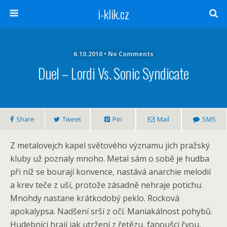
i-klik.cz
6.10.2010 • No Comments
Duel – Lordi Vs. Sonic Syndicate
Share
Tweet
Pin
Mail
SMS
Z metalovejch kapel světového významu jich pražský
kluby už poznaly mnoho. Metal sám o sobě je hudba
při níž se bourají konvence, nastává anarchie melodií
a krev teče z uší, protože zásadně nehraje potichu.
Mnohdy nastane krátkodobý peklo. Rocková
apokalypsa. Nadšení srší z očí. Maniakálnost pohybů.
Hudebníci hrají jak utržení z řetězu, fanoušci řvou,