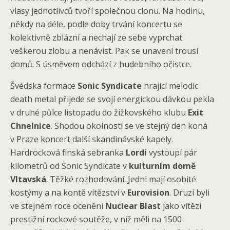
vlasy jednotlivců tvoří společnou clonu. Na hodinu,
někdy na déle, podle doby trvání koncertu se
kolektivně zblázní a nechají ze sebe vyprchat
veškerou zlobu a nenávist. Pak se unavení trousí
domů. S úsměvem odchází z hudebního očistce.
Švédska formace
Sonic Syndicate
hrající melodic
death metal přijede se svojí energickou dávkou pekla
v druhé půlce listopadu do žižkovského klubu
Exit
Chnelnice
. Shodou okolností se ve stejný den koná
v Praze koncert další skandinávské kapely.
Hardrocková finská sebranka
Lordi
vystoupí pár
kilometrů od Sonic Syndicate v
kulturním domě
Vltavská
. Těžké rozhodování. Jedni mají osobité
kostýmy a na kontě vítězství v
Eurovision
. Druzí byli
ve stejném roce oceněni
Nuclear Blast
jako vítězi
prestižní rockové soutěže, v níž měli na 1500