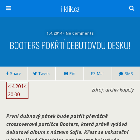
i-klik.cz
1.4.2014 • No Comments
BOOTERS POKŘTÍ DEBUTOVOU DESKU!
Share
Tweet
Pin
Mail
SMS
4.4.2014
zdroj: archiv kapely
20.00
První dubnový pátek bude patřit převážně
crossoverové partičce Booters, která právě vydává
debutové album s názvem Sofie. Křest se uskuteční