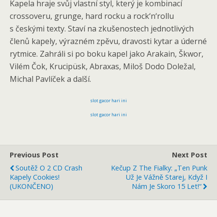
Kapela hraje svůj vlastní styl, který je kombinací
crossoveru, grunge, hard rocku a rock‘n‘rollu
s českými texty. Staví na zkušenostech jednotlivých
členů kapely, výrazném zpěvu, dravosti kytar a úderné
rytmice. Zahráli si po boku kapel jako Arakain, Škwor,
Vilém Čok, Krucipüsk, Abraxas, Miloš Dodo Doležal,
Michal Pavlíček a další.
slot gacor hari ini
slot gacor hari ini
Previous Post
Next Post
Soutěž O 2 CD Crash
Kečup Z The Fialky: „Ten Punk
Kapely Cookies!
Už Je Vážně Starej, Když I
(UKONČENO)
Nám Je Skoro 15 Let!“