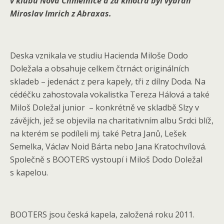
v klubu Nová Chmelnice a za kmotra byl vybrán
Miroslav Imrich z Abraxas.
Deska vznikala ve studiu Hacienda Miloše Dodo
Doležala a obsahuje celkem čtrnáct originálních
skladeb – jedenáct z pera kapely, tři z dílny Doda. Na
cédéčku zahostovala vokalistka Tereza Hálová a také
Miloš Doležal junior – konkrétně ve skladbě Slzy v
závějích, jež se objevila na charitativním albu Srdci blíž,
na kterém se podíleli mj. také Petra Janů, Lešek
Semelka, Václav Noid Bárta nebo Jana Kratochvílová.
Společně s BOOTERS vystoupí i Miloš Dodo Doležal
s kapelou.
BOOTERS jsou česká kapela, založená roku 2011.