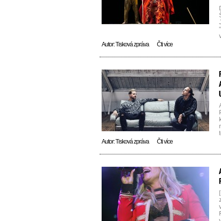
Autor:
Tisková zpráva
Čti více
Autor:
Tisková zpráva
Čti více