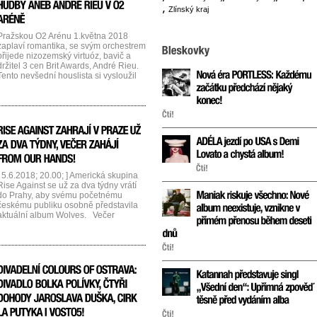
Zlínský kraj
Pražskou O2 Arénu 1.května 2018
zaplaví romantika, se svým orchestrem
přijede nizozemský virtuóz, bavič a
držitel 3 cen Brit Awards, André Rieu.
Tento nevšední houslista si vysloužil
lichotivé přízvisko „král valčíku“ ne
nadarmo. Hraje klasiky jako Mozart či
Strauss jak na zámcích, tak
v hokejových arénách a publikum vždy
uchvátí svým charismatem a
neobyčejně zábavným podáním [...]...
[ 5.6.2018; 20.00; ] Americká skupina
Rise Against se už za dva týdny vrátí
do Prahy, aby svému početnému
českému publiku osobně představila
aktuální album Wolves. Večer
5.června v pražském Foru Karlín
zahájí slovenští punkrockeři From Our
Hands. Tato bratislavská kapela se
zformovala v roce 2007 na
pozůstatcích skupiny Trans Panama a
do dnešního dne vydala včetně
jednoho minialba čtyři [...]...