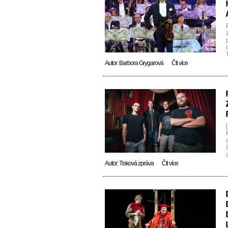
Autor:
Barbora Grygarová
Čti více
Autor:
Tisková zpráva
Čti více