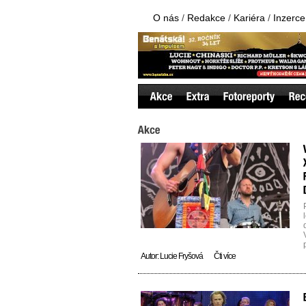
O nás
/
Redakce
/
Kariéra
/
Inzerce
Autor:
Lucie Fryšová
Čti více