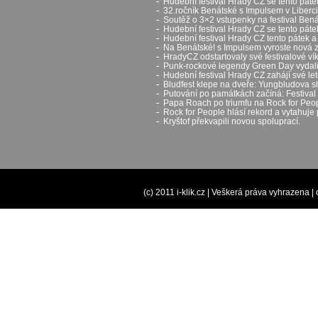
Hudební festival Hrady CZ se tento páte
32.ročník Benátské s Impulsem v Liberci
Soutěž o 3×2 vstupenky na festival Ben
Hudební festival Hrady CZ se tento pát
Hudební festival Hrady CZ tento pátek a
Na Benátské! s Impulsem vyroste nová 
HradyCZ odstartovaly své festivalové v
Punk-rockové legendy Green Day vydali 
Hudební festival Hrady CZ zahájí své let
Bludfest klepe na dveře: Yungbludova 
Putování po památkách začíná: Festival H
Papa Roach po triumfu na Rock for Peop
Rock for People hlásí rekord a vytahuje 
Kryštof překvapili novou spoluprací.
(c) 2011 i-klik.cz | Veškerá práva vyhrazena |