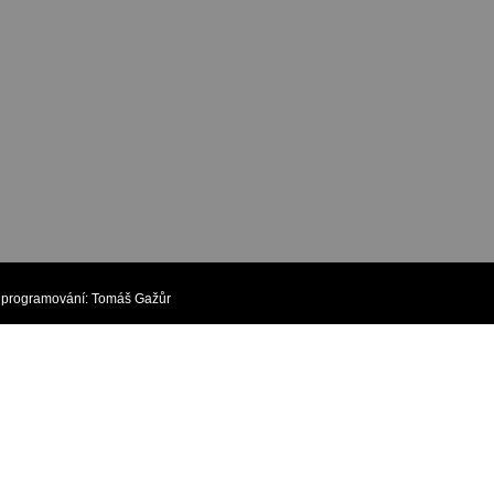
rogramování:
Tomáš Gažůr