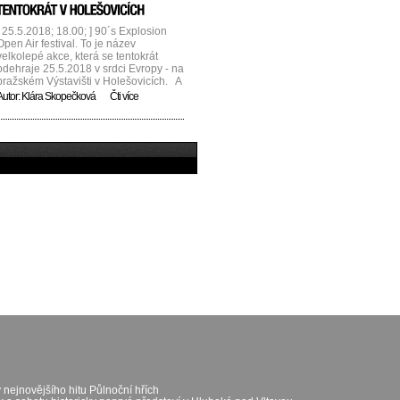
kteří zahrají akusticky. Nebude mezi
...]...
[ 25.5.2018; 18.00; ] 90´s Explosion
Open Air festival. To je název
velkolepé akce, která se tentokrát
odehraje 25.5.2018 v srdci Evropy - na
pražském Výstavišti v Holešovicích. A
protože je květen nejen měsíc lásky,
Autor:
Klára Skopečková
Čti více
ale konečně pěkného počasí a
začínajícího tepla po zimě, je potřeba
vytáhnout svoji drahou polovičku
samozřejmě pod rozkvetlou třešeň, ale
především na nějakou super akci.
Letos [...]...
 nejnovějšího hitu Půlnoční hřích