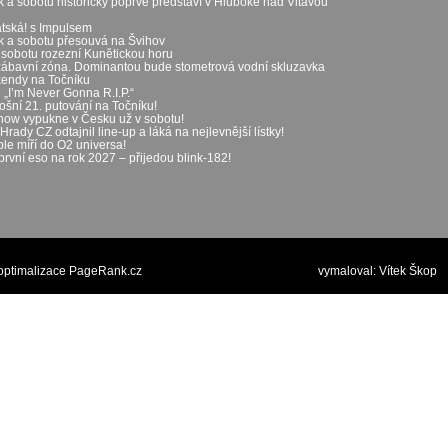
k a sobotu historicky poprvé představí v Hluboké nad Vltavou
átská! s Impulsem
ek a sobotu přesouvá na Švihov
 sobotu rozezní Kunětickou horu
zábavní zóna. Dominantou bude stometrová vodní skluzavka
íkendy na Točníku
„I’m Never Gonna R.I.P.“
ošní 21. putování na Točníku!
show vypukne v Česku už v sobotu!
rady CZ odtajnil line-up a láká na nejlevnější lístky!
le míří do O2 universa!
první eso na rok 2027 – přijedou blink-182!
optimalizace PageRank.cz
vymaloval:
Vítek Škop
p