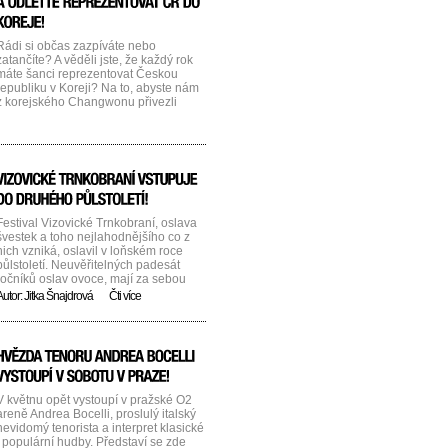
Rádi si občas zazpíváte nebo
zatančíte? A věděli jste, že každý rok
máte šanci reprezentovat Českou
republiku v Koreji? Na to, abyste nám
z korejského Changwonu přivezli
zlato, jako Ester Ledecká, ani
nemusíte být žádný profesionál. Stačí
mít cit pro hudbu, trochu odvahy a
možná právě z vás bude další nositel
medaile
Přihlášky do českého [...]...
Festival Vizovické Trnkobraní, oslava
švestek a toho nejlahodnějšího co z
nich vzniká, oslavil v loňském roce
půlstoletí. Neuvěřitelných padesát
ročníků oslav ovoce, mají za sebou
pořadatelé i návštěvníci, co ale
Autor:
Jitka Šnajdrová
Čti více
zůstává je láska ke slovácké trnce! Ty
jsi má trnka, každý to ví, že nápoj z
tebe vrací zdraví v žalůdku hřeje, barví
líce, pravá slovácká slivovice… To jak
známe [...]...
V květnu opět vystoupí v pražské O2
areně Andrea Bocelli, proslulý italský
nevidomý tenorista a interpret klasické
i populární hudby. Představí se zde