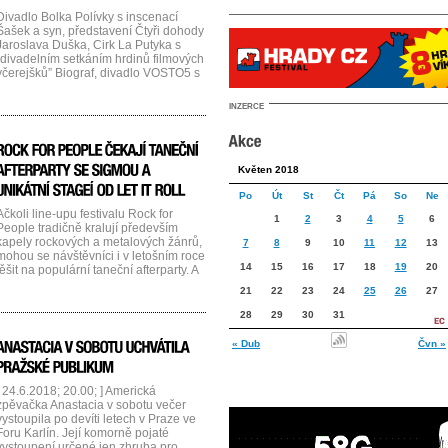
Divadlo Bolka Polívky s inscenací
Šašek a syn, představení Čtyři dohody
Jaroslava Duška, Cirk La Putyka s
“divadelním setkáním hrdinů filmových
včerejšků” Biograf, divadlo VOSTO5 s
improvizovaným Stand’artním
kabaretem i soubor Tři tygři s show
INZERCE
plnou improvizace, komických
výstupů… to jsou hlavní lákadla
letošního divadelního programu na
festivalu Colours of Ostrava. Navíc
další soubory uvidí [...]...
Květen 2018
Po
Út
St
Čt
Pá
So
Ne
Ačkoli line-upu festivalu Rock for
1
2
3
4
5
6
People tradičně kralují především
kapely rockových a metalových žánrů,
7
8
9
10
11
12
13
mohou se návštěvníci i v letošním roce
14
15
16
17
18
19
20
těšit na populární taneční afterparty. A
ta největší bude na programu hned ve
21
22
23
24
25
26
27
čtvrtek – po koncertu legendárních
The Prodigy vypustí svoje chytlavé
28
29
30
31
beaty a rytmy do davu britská Sigma.
Ta má na svém [...]...
« Dub
Čvn »
[ 24.6.2018; 20.00; ] Americká
zpěvačka Anastacia v sobotu večer
vystoupila po devíti letech v Praze ve
Foru Karlín. Její komorně pojaté
vystoupení určené jen zhruba pro