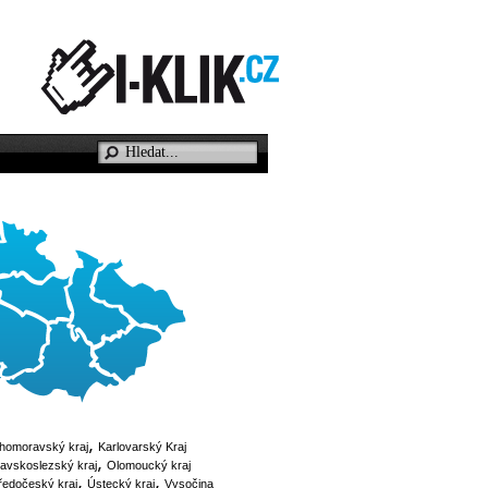
ihomoravský kraj
Karlovarský Kraj
avskoslezský kraj
Olomoucký kraj
ředočeský kraj
Ústecký kraj
Vysočina