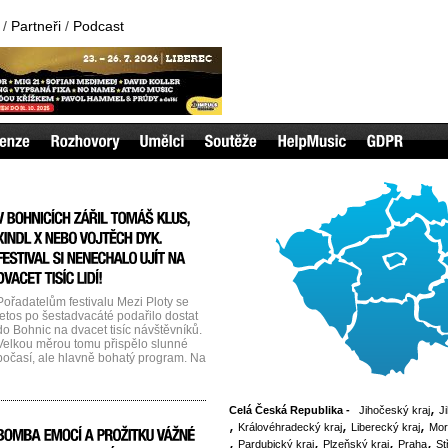
/
Partneři
/
Podcast
Pořadatelům festivalu Mezi Ploty se
letos po šestadvacáté podařilo dostat
do Bohnic na dvacet tisíc návštěvníků.
Velkou měrou tomu přispělo slunné
počasí, ale hlavně bohatý program. Na
akci vystoupilo téměř 120 muzikantů,
herců a divadelních spolků. Mezi
hlavními hvězdami sobotního
Celá Česká Republika -
Jihočeský kraj
J
programu patřil Tomáš Klus, Xindl X
nebo Lenka Dusilová. V neděli zazářili
Královéhradecký kraj
Liberecký kraj
Mor
slovenští NoName, PSH [...]...
Pardubický kraj
Plzeňský kraj
Praha
St