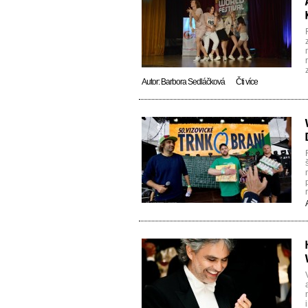
Autor:
Barbora Sedláčková
Čti více