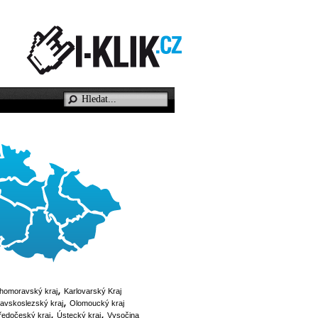
ihomoravský kraj
Karlovarský Kraj
avskoslezský kraj
Olomoucký kraj
ředočeský kraj
Ústecký kraj
Vysočina