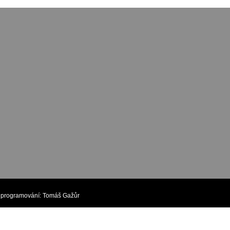
rogramování:
Tomáš Gažůr