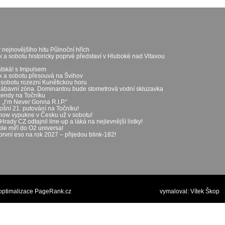
 nejnovějšího hitu Půlnoční hřích
k a sobotu historicky poprvé představí v Hluboké nad Vltavou
átská! s Impulsem
ek a sobotu přesouvá na Švihov
 sobotu rozezní Kunětickou horu
zábavní zóna. Dominantou bude stometrová vodní skluzavka
íkendy na Točníku
„I’m Never Gonna R.I.P.“
ošní 21. putování na Točníku!
show vypukne v Česku už v sobotu!
rady CZ odtajnil line-up a láká na nejlevnější lístky!
le míří do O2 universa!
první eso na rok 2027 – přijedou blink-182!
optimalizace PageRank.cz
vymaloval:
Vítek Škop
p