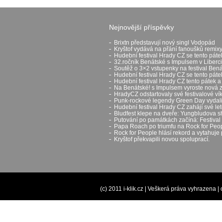
Nejnovější příspěvky
Brixtn představují nový singl Vodopád
Kryštof vydává na přání fanoušků remixy
Hudební festival Hrady CZ se tento páte
32.ročník Benátské s Impulsem v Liberci
Soutěž o 3×2 vstupenky na festival Ben
Hudební festival Hrady CZ se tento pát
Hudební festival Hrady CZ tento pátek a
Na Benátské! s Impulsem vyroste nová 
HradyCZ odstartovaly své festivalové v
Punk-rockové legendy Green Day vydali 
Hudební festival Hrady CZ zahájí své let
Bludfest klepe na dveře: Yungbludova 
Putování po památkách začíná: Festival H
Papa Roach po triumfu na Rock for Peop
Rock for People hlásí rekord a vytahuje 
Kryštof překvapili novou spoluprací.
(c) 2011 i-klik.cz | Veškerá práva vyhrazena |