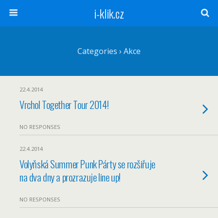
i-klik.cz
Categories ›
Akce
22.4.2014
Vrchol Together Tour 2014!
NO RESPONSES
22.4.2014
Volyňská Summer Punk Párty se rozšiřuje
na dva dny a prozrazuje line up!
NO RESPONSES