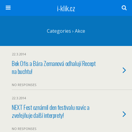
i-klik.cz
Categories ›
Akce
22.3.2014
Bek Ofis a Bára Zemanová odhalují Recept
na buchtu!
NO RESPONSES
22.3.2014
NEXT Fest oznámil den festivalu navíc a
zveřejňuje další interprety!
NO RESPONSES